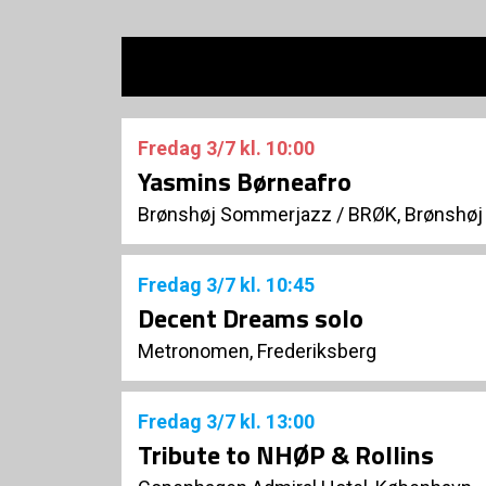
Jazz for Kids
D
D
E
El
Fi
Fredag
3/7
kl. 10:00
Fo
Yasmins Børneafro
Brønshøj Sommerjazz
/
BRØK, Brønshøj
Fredag
3/7
kl. 10:45
Decent Dreams solo
Metronomen, Frederiksberg
Fredag
3/7
kl. 13:00
Tribute to NHØP & Rollins