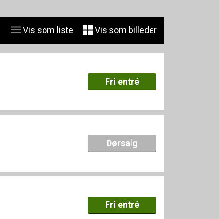
+Sydhavn
rbro
Vis som liste
Vis som billeder
By
 Storkøbenhavn
Fri entré
Dørsalg
Fri entré