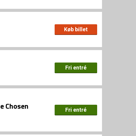
Køb billet
Fri entré
he Chosen
Fri entré