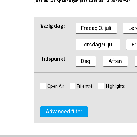
Jazz.dk
Copenhagen Jazz Festival
Koncerter
Vælg dag:
Fredag 3. juli
Lør
Torsdag 9. juli
Fr
Tidspunkt
Dag
Aften
Open Air
Fri entré
Highlights
Tema
Gen
Advanced filter
Internationale Highlights
B
Danske Highlights
B
Krydsklange III
C
Nordic Jazz Tributes by the Sea
C