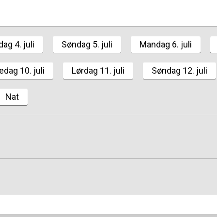
dag 4. juli
Søndag 5. juli
Mandag 6. juli
edag 10. juli
Lørdag 11. juli
Søndag 12. juli
Nat
rer
Område
lues
Funk
Amage
Freder
ørnejazz
Fusion
Øster
lassic Jazz
Global
Nørre
ontemporary
Jamsession