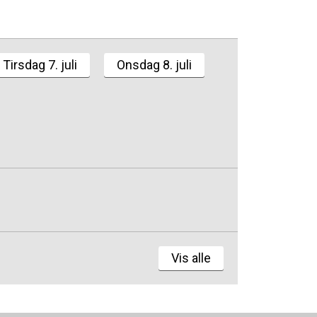
Tirsdag 7. juli
Onsdag 8. juli
Vis alle
rbro+Ørestad
iksberg
bro
bro