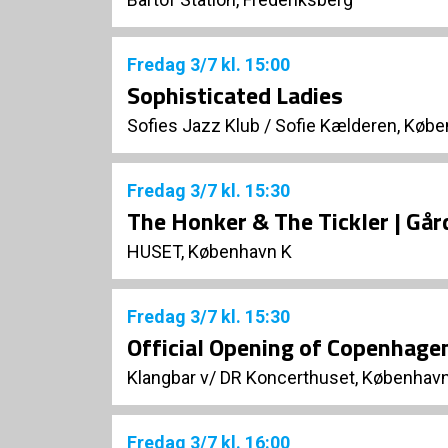
Fredag
3/7
kl. 15:00
Sophisticated Ladies
Sofies Jazz Klub
/
Sofie Kælderen, Købe
Fredag
3/7
kl. 15:30
The Honker & The Tickler | Gå
HUSET, København K
Fredag
3/7
kl. 15:30
Official Opening of Copenhagen
Klangbar v/ DR Koncerthuset, Københav
Fredag
3/7
kl. 16:00