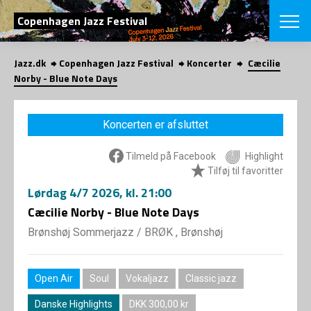
SØG
Copenhagen Jazz Festival
Jazz.dk
Copenhagen Jazz Festival
Koncerter
Cæcilie
English
Norby - Blue Note Days
VÆLG FESTI
COPENHAGEN JAZ
Koncerten er afsluttet
PROGRAM
Koncertovers
VINTERJAZZ
Tilmeld på Facebook
Highlight
LOCATIONS
Temaer
Tilføj til favoritter
Venues & arr
App
Lørdag
4/7 2026
, kl. 21:00
INFO
App
Cæcilie Norby - Blue Note Days
Presse/Bag
ORGANISAT
Bidragsyder
Brønshøj Sommerjazz
/
BRØK , Brønshøj
Om fonden
Om Copenhag
NYHEDSBRE
Om bestyrel
Om Vinterjaz
Open Air
Soul
Vokaljazz
Classic jazz
Kontakt
SHOP
Persondatapo
Danske Highlights
DKK 300,00 kr