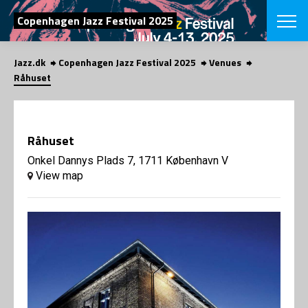
SEARCH
Copenhagen Jazz Festival 2025
Jazz.dk
Copenhagen Jazz Festival 2025
Venues
Danish
Råhuset
CHOOSE FES
COPENHAGEN JAZ
PROGRAM
Råhuset
Concerts
VINTERJAZZ
LOCATIONS
Onkel Dannys Plads 7, 1711 København V
Themes
View map
Venues & or
App
INFORMATI
App
About us
ORGANIZAT
Contributors
Press
NEWSLETTE
Contact us
Privacy Poli
SHOP