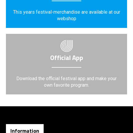
This years festival-merchandise are available at our
webshop
Official App
Download the official festival app and make your
own favorite program.
Information