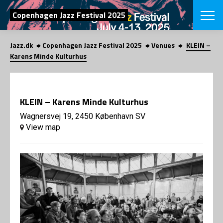
SEARCH
Copenhagen Jazz Festival 2025
Jazz.dk
Copenhagen Jazz Festival 2025
Venues
KLEIN –
Danish
Karens Minde Kulturhus
CHOOSE FES
COPENHAGEN JAZ
PROGRAM
KLEIN – Karens Minde Kulturhus
Concerts
VINTERJAZZ
LOCATIONS
Wagnersvej 19, 2450 København SV
Themes
View map
Venues & or
App
INFORMATI
App
About us
ORGANIZAT
Contributors
Press
NEWSLETTE
Contact us
Privacy Poli
SHOP