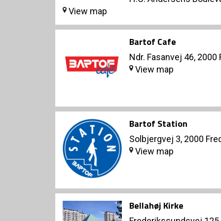
View map
Bartof Cafe
Ndr. Fasanvej 46, 2000
View map
Bartof Station
Solbjergvej 3, 2000 Fre
View map
Bellahøj Kirke
Frederikssundsvej 125 