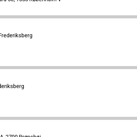
 Frederiksberg
deriksberg
A, 2700 Brønshøj