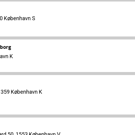
00 København S
nborg
avn K
 1359 København K
ard 50, 1553 København V