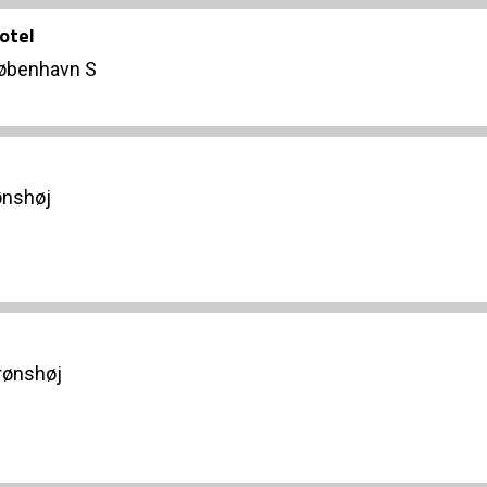
otel
København S
ønshøj
rønshøj