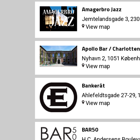
Amagerbro Jazz
Jemtelandsgade 3, 23
View map
Apollo Bar / Charlotte
Nyhavn 2, 1051 Københ
View map
Bankeråt
Ahlefeldtsgade 27-29,
View map
BAR50
H.C. Andersens Boulev