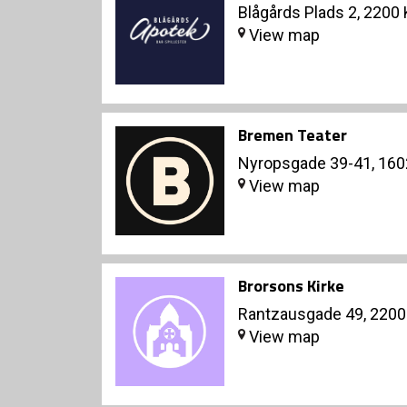
Blågårds Plads 2, 220
View map
Bremen Teater
Nyropsgade 39-41, 16
View map
Brorsons Kirke
Rantzausgade 49, 220
View map