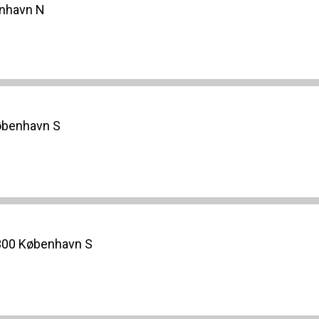
enhavn N
øbenhavn S
300 København S