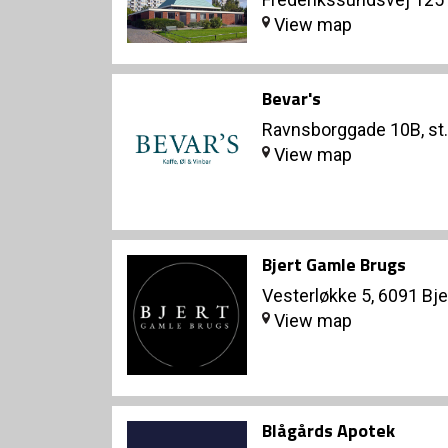
View map
Bevar's
Ravnsborggade 10B, st
View map
Bjert Gamle Brugs
Vesterløkke 5, 6091 Bje
View map
Blågårds Apotek