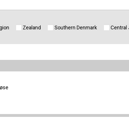
gion
Zealand
Southern Denmark
Central
løse