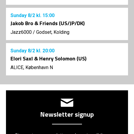
Sunday
8/2
kl. 15:00
Jakob Bro & Friends (US/JP/DK)
Jazz6000
/
Godset, Kolding
Sunday
8/2
kl. 20:00
Elori Saxl & Henry Solomon (US)
ALICE, København N
Newsletter signup