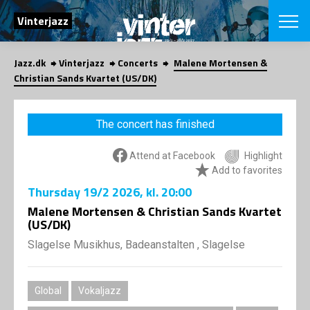
SEARCH
Vinterjazz
Jazz.dk
Vinterjazz
Concerts
Malene Mortensen &
Danish
Christian Sands Kvartet (US/DK)
CHOOSE FES
COPENHAGEN JAZ
The concert has finished
PROGRAM
Concerts
VINTERJAZZ
Attend at Facebook
Highlight
LOCATIONS
Themes
Add to favorites
Venues & or
App
Thursday
19/2 2026
, kl. 20:00
INFORMATI
App
Malene Mortensen & Christian Sands Kvartet
About us
(US/DK)
ORGANIZAT
Contributors
Slagelse Musikhus, Badeanstalten , Slagelse
Contact us
NEWSLETTE
Privacy Poli
SHOP
Global
Vokaljazz