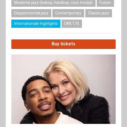
Moderne jazz (bebop, hardbop, cool, modal)
Fusion
Eksperimental jazz
Contemporary
Classic jazz
Internationale Highlights
DKK 175
Buy tickets