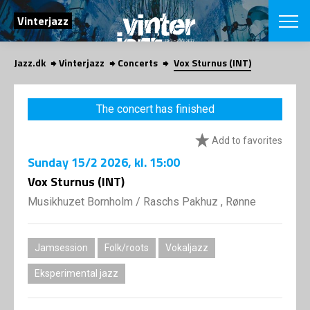
SEARCH
Vinterjazz
Jazz.dk
Vinterjazz
Concerts
Vox Sturnus (INT)
Danish
CHOOSE FES
The concert has finished
COPENHAGEN JAZ
PROGRAM
Add to favorites
Concerts
VINTERJAZZ
LOCATIONS
Sunday
15/2 2026
, kl. 15:00
Themes
Venues & or
Vox Sturnus (INT)
App
INFORMATI
App
Musikhuzet Bornholm
/
Raschs Pakhuz , Rønne
About us
ORGANIZAT
Contributors
Contact us
Jamsession
Folk/roots
Vokaljazz
NEWSLETTE
Privacy Poli
Eksperimental jazz
SHOP