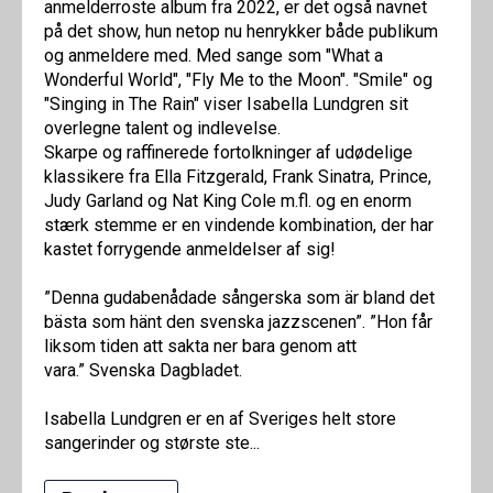
anmelderroste album fra 2022, er det også navnet
på det show, hun netop nu henrykker både publikum
og anmeldere med. Med sange som "What a
Wonderful World", "Fly Me to the Moon". "Smile" og
"Singing in The Rain" viser Isabella Lundgren sit
overlegne talent og indlevelse.
Skarpe og raffinerede fortolkninger af udødelige
klassikere fra Ella Fitzgerald, Frank Sinatra, Prince,
Judy Garland og Nat King Cole m.fl. og en enorm
stærk stemme er en vindende kombination, der har
kastet forrygende anmeldelser af sig!
”Denna gudabenådade sångerska som är bland det
bästa som hänt den svenska jazzscenen”. ”Hon får
liksom tiden att sakta ner bara genom att
vara.” Svenska Dagbladet.
Isabella Lundgren er en af Sveriges helt store
sangerinder og største ste...