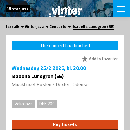
SEARCH
Vinterjazz
Jazz.dk
Vinterjazz
Concerts
Isabella Lundgren (SE)
Danish
CHOOSE FES
The concert has finished
COPENHAGEN JAZ
PROGRAM
Add to favorites
Concerts
VINTERJAZZ
LOCATIONS
Wednesday
25/2 2026
, kl. 20:00
Themes
Venues & or
Isabella Lundgren (SE)
App
INFORMATI
App
Musikhuset Posten
/
Dexter , Odense
About us
ORGANIZAT
Contributors
Contact us
Vokaljazz
DKK 200
NEWSLETTE
Privacy Poli
SHOP
Buy tickets