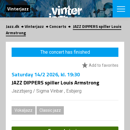
SEARCH
Vinterjazz
Jazz.dk
Vinterjazz
Concerts
JAZZ DIPPERS spiller Louis
Danish
Armstrong
CHOOSE FES
COPENHAGEN JAZ
The concert has finished
PROGRAM
Concerts
VINTERJAZZ
Add to favorites
LOCATIONS
Themes
Saturday
14/2 2026
, kl. 19:30
Venues & or
App
INFORMATI
JAZZ DIPPERS spiller Louis Armstrong
App
About us
Jazzbjerg
/
Sigma Vinbar , Esbjerg
ORGANIZAT
Contributors
Contact us
NEWSLETTE
Privacy Poli
Vokaljazz
Classic jazz
SHOP