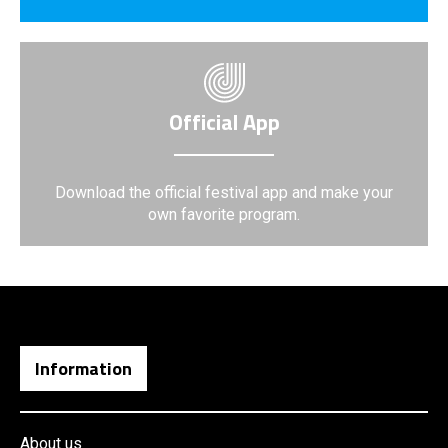
Official App
Download the official festival app and make your
own favorite program.
Information
About us