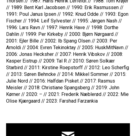
Thorsen // 1987: Hans Henrik Lerfeldt // 1988: Tom Krøjer
// 1989: Bent Karl Jacobsen // 1990: Erik Rasmussen //
1991: Poul Janus Ipsen // 1992: Knud Odde // 1993: Egon
Fischer // 1994: Leif Sylvester // 1995: Jørgen Nash //
1996: Lars Ravn // 1997: Henrik Have // 1998: Dorthe
Dahlin // 1999: Per Kirkeby // 2000: Bjørn Nørgaard //
2001: Ejler Bille // 2002: Ib Spang Olsen // 2003: Per
Arnoldi // 2004: Evren Tekinoktay // 2005: HuskMitNavn //
2006: Jonas Hecksher // 2007: Henrik Vibskov // 2008:
Kasper Eistrup // 2009: Tal R // 2010: Søren Solkær
Starbird // 2011: Kirstine Roepstorff // 2012: Leo Scherfig
// 2013: Søren Behncke // 2014: Mikkel Sommer // 2015:
Julie Nord // 2016: Halfdan Pisket // 2017: Rasmus
Meisler // 2018: Christiane Spangsberg // 2019: John
Kørner // 2020: – // 2021: Frederik Næblerød // 2022: Mie
Olise Kjærgaard // 2023: Farshad Farzankia