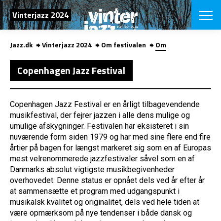
SØG
Vinterjazz 2024
Jazz.dk
Vinterjazz 2024
Om festivalen
Om
English
VÆLG FESTI
Copenhagen Jazz Festival
COPENHAGEN JAZ
PROGRAM
Koncertovers
Copenhagen Jazz Festival er en årligt tilbagevendende
VINTERJAZZ
LOCATIONS
musikfestival, der fejrer jazzen i alle dens mulige og
Temaer
umulige afskygninger. Festivalen har eksisteret i sin
Venues & arr
App
INFO
nuværende form siden 1979 og har med sine flere end fire
App
årtier på bagen for længst markeret sig som en af Europas
Presse/Bag
mest velrenommerede jazzfestivaler såvel som en af
ORGANISAT
Bidragsyder
Danmarks absolut vigtigste musikbegivenheder
Om fonden
Om Copenhag
overhovedet. Denne status er opnået dels ved år efter år
NYHEDSBRE
Om bestyrel
Om Vinterjaz
at sammensætte et program med udgangspunkt i
Kontakt
musikalsk kvalitet og originalitet, dels ved hele tiden at
SHOP
være opmærksom på nye tendenser i både dansk og
Persondatapo