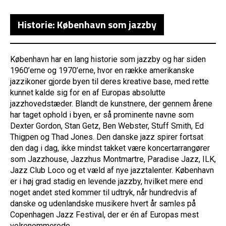
Historie: København som jazzby
København har en lang historie som jazzby og har siden
1960’erne og 1970’erne, hvor en række amerikanske
jazzikoner gjorde byen til deres kreative base, med rette
kunnet kalde sig for en af Europas absolutte
jazzhovedstæder. Blandt de kunstnere, der gennem årene
har taget ophold i byen, er så prominente navne som
Dexter Gordon, Stan Getz, Ben Webster, Stuff Smith, Ed
Thigpen og Thad Jones. Den danske jazz spirer fortsat
den dag i dag, ikke mindst takket være koncertarrangører
som Jazzhouse, Jazzhus Montmartre, Paradise Jazz, ILK,
Jazz Club Loco og et væld af nye jazztalenter. København
er i høj grad stadig en levende jazzby, hvilket mere end
noget andet sted kommer til udtryk, når hundredvis af
danske og udenlandske musikere hvert år samles på
Copenhagen Jazz Festival, der er én af Europas mest
velrenommerede.