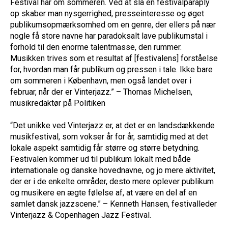
Festival har om sommeren. Ved at slå en festivalparaply
op skaber man nysgerrighed, presseinteresse og øget
publikumsopmærksomhed om en genre, der ellers på nær
nogle få store navne har paradoksalt lave publikumstal i
forhold til den enorme talentmasse, den rummer.
Musikken trives som et resultat af [festivalens] forståelse
for, hvordan man får publikum og pressen i tale. Ikke bare
om sommeren i København, men også landet over i
februar, når der er Vinterjazz.” – Thomas Michelsen,
musikredaktør på Politiken
“Det unikke ved Vinterjazz er, at det er en landsdækkende
musikfestival, som vokser år for år, samtidig med at det
lokale aspekt samtidig får større og større betydning.
Festivalen kommer ud til publikum lokalt med både
internationale og danske hovednavne, og jo mere aktivitet,
der er i de enkelte områder, desto mere oplever publikum
og musikere en ægte følelse af, at være en del af en
samlet dansk jazzscene.” – Kenneth Hansen, festivalleder
Vinterjazz & Copenhagen Jazz Festival.