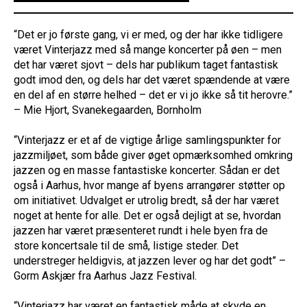
“Det er jo første gang, vi er med, og der har ikke tidligere
været Vinterjazz med så mange koncerter på øen – men
det har været sjovt – dels har publikum taget fantastisk
godt imod den, og dels har det været spændende at være
en del af en større helhed – det er vi jo ikke så tit herovre.”
– Mie Hjort, Svanekegaarden, Bornholm
“Vinterjazz er et af de vigtige årlige samlingspunkter for
jazzmiljøet, som både giver øget opmærksomhed omkring
jazzen og en masse fantastiske koncerter. Sådan er det
også i Aarhus, hvor mange af byens arrangører støtter op
om initiativet. Udvalget er utrolig bredt, så der har været
noget at hente for alle. Det er også dejligt at se, hvordan
jazzen har været præsenteret rundt i hele byen fra de
store koncertsale til de små, listige steder. Det
understreger heldigvis, at jazzen lever og har det godt” –
Gorm Askjær fra Aarhus Jazz Festival.
“Vinterjazz har været en fantastisk måde at skyde en