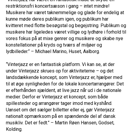
restriktionsfri koncertsæson i gang – intet mindre!
Musikere har været taknemmelige og glade for endelig at
kunne møde deres publikum igen, og publikum har
kvitteret med flotte besøgstal og begejstring. Publikum og
musikere har ligeledes været villige og lydhøre i forhold til
vores fokus på at mixe genrer og musikere og skabe nye
konstellationer på kryds og tværs af miljøer og
lydbilleder.” – Michael Marino, Huset, Aalborg.
“Vinterjazz er en fantastisk platform. Vi kan se, at der
under Vinterjazz skrues op for aktiviteterne – og det
landsdækkende koncept, som Vinterjazz er, hjælper med
til at øge synligheden for de lokale koncertarrangører. Det
er efterhånden sjældent, at live jazz når ud i de nationale
medier. Derfor er Vinterjazz et koncept, som både
spillesteder og arrangører tager imod med kyshånd.
Uanset om det sælger billetter eller ej, gør Vinterjazz
nationalt opmærksom på en spændende del af dansk
musikliv. Det er fedt.” – Martin Røen Hansen, Godset,
Kolding.