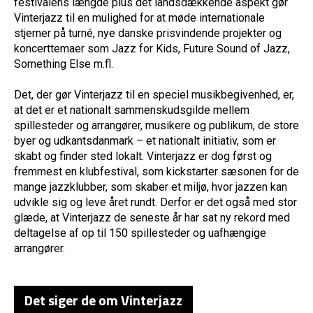
festivalens længde plus det landsdækkende aspekt gør
Vinterjazz til en mulighed for at møde internationale
stjerner på turné, nye danske prisvindende projekter og
koncerttemaer som Jazz for Kids, Future Sound of Jazz,
Something Else m.fl.
Det, der gør Vinterjazz til en speciel musikbegivenhed, er,
at det er et nationalt sammenskudsgilde mellem
spillesteder og arrangører, musikere og publikum, de store
byer og udkantsdanmark – et nationalt initiativ, som er
skabt og finder sted lokalt. Vinterjazz er dog først og
fremmest en klubfestival, som kickstarter sæsonen for de
mange jazzklubber, som skaber et miljø, hvor jazzen kan
udvikle sig og leve året rundt. Derfor er det også med stor
glæde, at Vinterjazz de seneste år har sat ny rekord med
deltagelse af op til 150 spillesteder og uafhængige
arrangører.
Det siger de om Vinterjazz