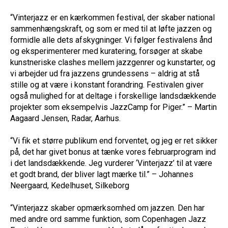
“Vinterjazz er en kærkommen festival, der skaber national
sammenhængskraft, og som er med til at løfte jazzen og
formidle alle dets afskygninger. Vi følger festivalens ånd
og eksperimenterer med kuratering, forsøger at skabe
kunstneriske clashes mellem jazzgenrer og kunstarter, og
vi arbejder ud fra jazzens grundessens – aldrig at stå
stille og at være i konstant forandring. Festivalen giver
også mulighed for at deltage i forskellige landsdækkende
projekter som eksempelvis JazzCamp for Piger.” – Martin
Aagaard Jensen, Radar, Aarhus.
“Vi fik et større publikum end forventet, og jeg er ret sikker
på, det har givet bonus at tænke vores februarprogram ind
i det landsdækkende. Jeg vurderer ‘Vinterjazz’ til at være
et godt brand, der bliver lagt mærke til.” – Johannes
Neergaard, Kedelhuset, Silkeborg
“Vinterjazz skaber opmærksomhed om jazzen. Den har
med andre ord samme funktion, som Copenhagen Jazz