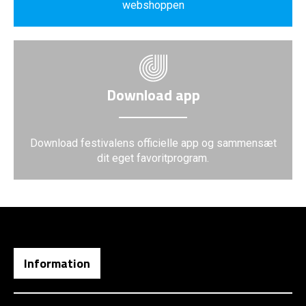
webshoppen
Download app
Download festivalens officielle app og sammensæt
dit eget favoritprogram.
Information