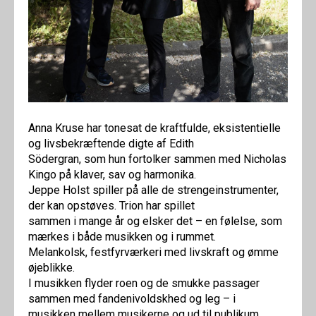
Anna Kruse har tonesat de kraftfulde, eksistentielle
og livsbekræftende digte af Edith
Södergran, som hun fortolker sammen med Nicholas
Kingo på klaver, sav og harmonika.
Jeppe Holst spiller på alle de strengeinstrumenter,
der kan opstøves. Trion har spillet
sammen i mange år og elsker det – en følelse, som
mærkes i både musikken og i rummet.
Melankolsk, festfyrværkeri med livskraft og ømme
øjeblikke.
I musikken flyder roen og de smukke passager
sammen med fandenivoldskhed og leg – i
musikken mellem musikerne og ud til publikum.