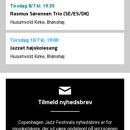
Tirsdag
8/7
kl. 19:30
Rasmus Sørensen Trio (SE/ES/DK)
Husumvold Kirke, Brønshøj
Torsdag
10/7
kl. 19:00
Jazzet højskolesang
Husumvold Kirke, Brønshøj
Tilmeld nyhedsbrev
Copenhagen Jazz Festivals nyhedsbrev er for
musikelskere, der vil være opdateret på jazzscenen