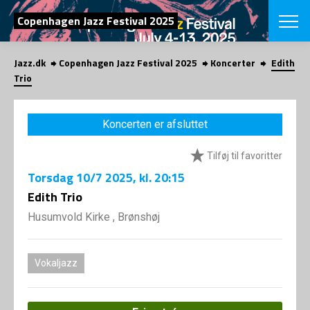
SØG
Copenhagen Jazz Festival 2025
Jazz.dk
Copenhagen Jazz Festival 2025
Koncerter
Edith
English
Trio
VÆLG FESTI
COPENHAGEN JAZ
Koncerten er afsluttet
PROGRAM
Koncertovers
VINTERJAZZ
Tilføj til favoritter
LOCATIONS
Temaer
Torsdag
10/7 2025
, kl. 20:15
Venues & arr
App
INFO
Edith Trio
App
Presse/Bag
Husumvold Kirke , Brønshøj
ORGANISAT
Bidragsyder
Om fonden
Om Copenhag
NYHEDSBRE
Om bestyrel
Om Vinterjaz
Vokaljazz
Kontakt
SHOP
Persondatapo