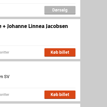
Dørsalg
 + Johanne Linnea Jacobsen
Køb billet
voritter
vn SV
Køb billet
voritter