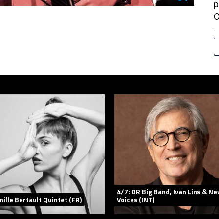
p
C
4/7: DR Big Band, Ivan Lins & Ne
mille Bertault Quintet (FR)
Voices (INT)