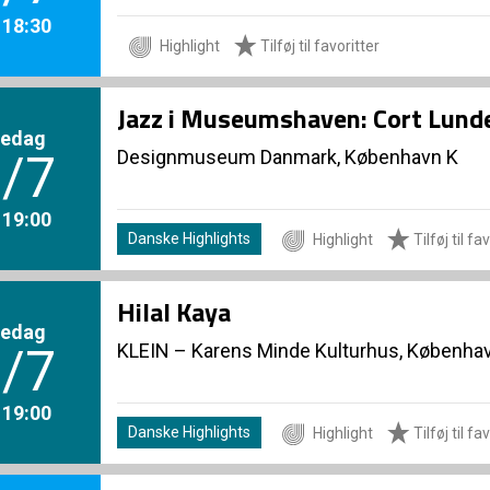
. 18:30
Highlight
Tilføj til favoritter
Jazz i Museumshaven: Cort Lunde
redag
Designmuseum Danmark, København K
/7
. 19:00
Danske Highlights
Highlight
Tilføj til fa
Hilal Kaya
redag
KLEIN – Karens Minde Kulturhus, Københa
/7
. 19:00
Danske Highlights
Highlight
Tilføj til fa