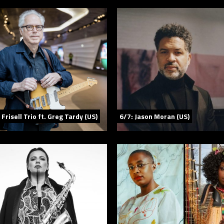
l Frisell Trio ft. Greg Tardy (US)
6/7: Jason Moran (US)