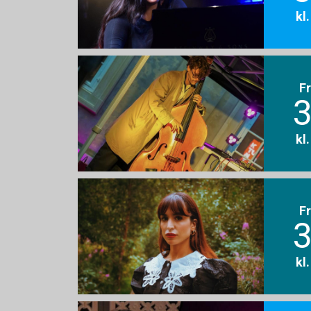
kl
F
3
kl
F
3
kl