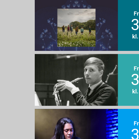
F
3
kl
F
3
kl
F
3