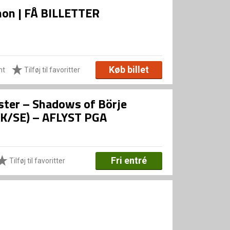
Xenon | FÅ BILLETTER
Køb billet
ht
Tilføj til favoritter
ster – Shadows of Börje
(DK/SE) – AFLYST PGA
Fri entré
Tilføj til favoritter