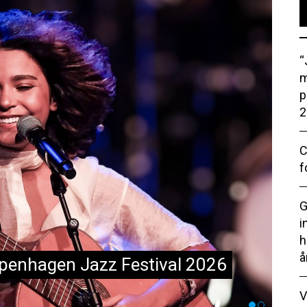
“
m
p
2
C
f
G
ccinestik mod menneskelig
i
h
sen om Copenhagen Jazz Festival
å
V