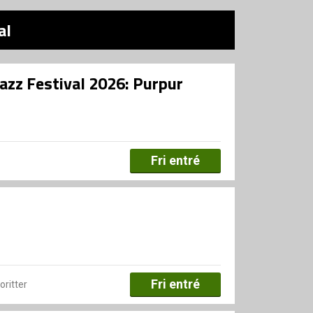
al
azz Festival 2026: Purpur
Fri entré
Fri entré
voritter