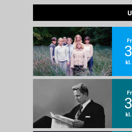
U
F
3
kl
F
3
kl