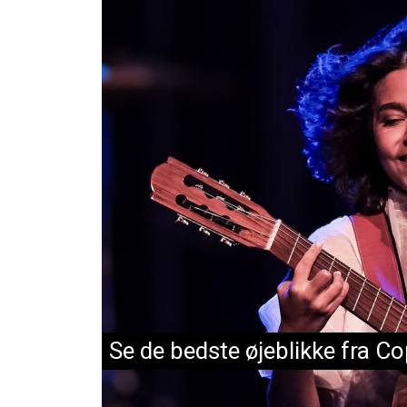
“Jazzen er et velgørende va
ensretning”: Det skrev pres
2026