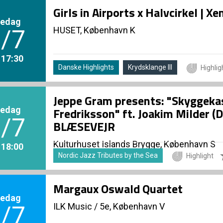
Girls in Airports x Halvcirkel | 
redag
HUSET, København K
/7
. 17:30
Danske Highlights
Krydsklange III
Highlig
Jeppe Gram presents: "Skyggeka
redag
Fredriksson" ft. Joakim Milder 
/7
BLÆSEVEJR
Kulturhuset Islands Brygge, København S
. 18:00
Nordic Jazz Tributes by the Sea
Highlight
Margaux Oswald Quartet
redag
ILK Music
/
5e, København V
/7