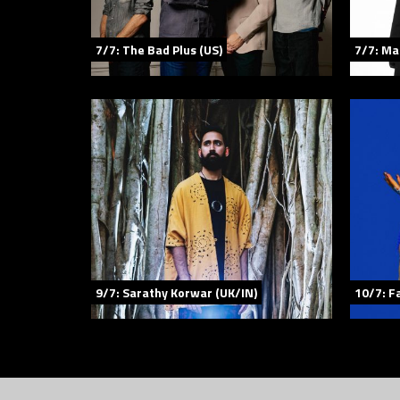
7/7: The Bad Plus (US)
7/7: Ma
9/7: Sarathy Korwar (UK/IN)
10/7: F