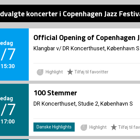
dvalgte koncerter i Copenhagen Jazz Festiv
Official Opening of Copenhagen J
redag
Klangbar v/ DR Koncerthuset, København S
/7
. 15:30
Highlight
Tilføj til favoritter
100 Stemmer
redag
DR Koncerthuset, Studie 2, København S
/7
. 17:00
Danske Highlights
Highlight
Tilføj til fa