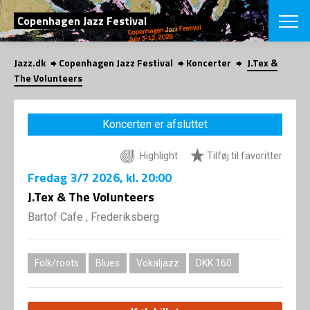
SØG
Copenhagen Jazz Festival
Jazz.dk
Copenhagen Jazz Festival
Koncerter
J.Tex &
English
The Volunteers
VÆLG FESTI
COPENHAGEN JAZ
Koncerten er afsluttet
PROGRAM
Koncertovers
VINTERJAZZ
Highlight
Tilføj til favoritter
LOCATIONS
Temaer
Fredag
3/7 2026
, kl. 20:00
Venues & arr
App
INFO
J.Tex & The Volunteers
App
Presse/Bag
Bartof Cafe , Frederiksberg
ORGANISAT
Bidragsyder
Om fonden
Om Copenhag
NYHEDSBRE
Om bestyrel
Om Vinterjaz
Folk/roots
Blues
Vokaljazz
DKK 160
Kontakt
SHOP
Persondatapo