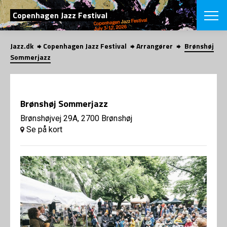
SØG
Copenhagen Jazz Festival
Jazz.dk
Copenhagen Jazz Festival
Arrangører
Brønshøj
English
Sommerjazz
VÆLG FESTI
COPENHAGEN JAZ
PROGRAM
Brønshøj Sommerjazz
Koncertovers
VINTERJAZZ
LOCATIONS
Brønshøjvej 29A, 2700 Brønshøj
Temaer
Se på kort
Venues & arr
App
INFO
App
Presse/Bag
ORGANISAT
Bidragsyder
Om fonden
Om Copenhag
NYHEDSBRE
Om bestyrel
Om Vinterjaz
Kontakt
SHOP
Persondatapo