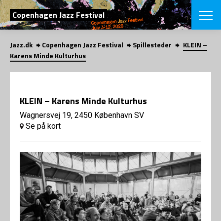
SØG
Copenhagen Jazz Festival
Jazz.dk
Copenhagen Jazz Festival
Spillesteder
KLEIN –
English
Karens Minde Kulturhus
VÆLG FESTI
COPENHAGEN JAZ
PROGRAM
KLEIN – Karens Minde Kulturhus
Koncertovers
VINTERJAZZ
LOCATIONS
Wagnersvej 19, 2450 København SV
Temaer
Se på kort
Venues & arr
App
INFO
App
Presse/Bag
ORGANISAT
Bidragsyder
Om fonden
Om Copenhag
NYHEDSBRE
Om bestyrel
Om Vinterjaz
Kontakt
SHOP
Persondatapo