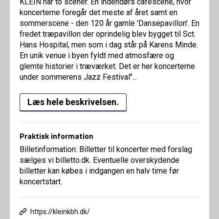
KLEIN har to scener. En indendørs caféscene, hvor
koncerterne foregår det meste af året samt en
sommerscene - den 120 år gamle 'Dansepavillon'. En
fredet træpavillon der oprindelig blev bygget til Sct.
Hans Hospital, men som i dag står på Karens Minde.
En unik venue i byen fyldt med atmosfære og
glemte historier i træværket. Det er her koncerterne
under sommerens Jazz Festival"...
Læs hele beskrivelsen.
Praktisk information
Billetinformation: Billetter til koncerter med forslag
sælges vi billetto.dk. Eventuelle overskydende
billetter kan købes i indgangen en halv time før
koncertstart.
https://kleinkbh.dk/