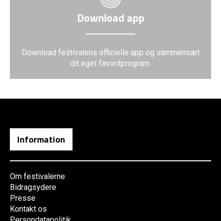
Download app
Download festivalens officielle app og sammensæt
dit eget favoritprogram.
Information
Om festivalerne
Bidragsydere
Presse
Kontakt os
Persondatapolitik