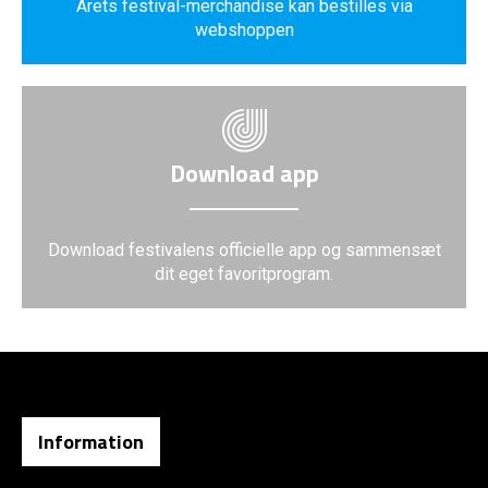
Årets festival-merchandise kan bestilles via
webshoppen
Download app
Download festivalens officielle app og sammensæt
dit eget favoritprogram.
Information