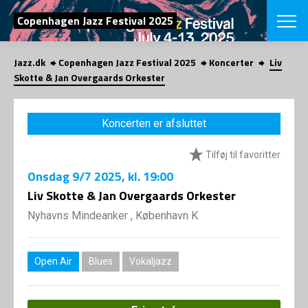
SØG
Copenhagen Jazz Festival 2025
Jazz.dk
Copenhagen Jazz Festival 2025
Koncerter
Liv
English
Skotte & Jan Overgaards Orkester
VÆLG FESTI
COPENHAGEN JAZ
Koncerten er afsluttet
PROGRAM
Koncertovers
VINTERJAZZ
Tilføj til favoritter
LOCATIONS
Temaer
Onsdag
9/7 2025
, kl. 19:00
Venues & arr
App
INFO
Liv Skotte & Jan Overgaards Orkester
App
Presse/Bag
Nyhavns Mindeanker , København K
ORGANISAT
Bidragsyder
Om fonden
Om Copenhag
NYHEDSBRE
Om bestyrel
Om Vinterjaz
Open Air
Blues
Vokaljazz
Kontakt
SHOP
Persondatapo