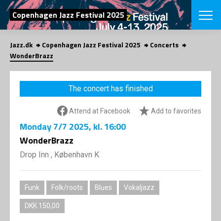
SEARCH
Copenhagen Jazz Festival 2025
Jazz.dk
Copenhagen Jazz Festival 2025
Concerts
Danish
WonderBrazz
CHOOSE FES
COPENHAGEN JAZ
The concert has finished
PROGRAM
Concerts
VINTERJAZZ
Attend at Facebook
Add to favorites
LOCATIONS
Themes
Monday
7/7 2025
, kl. 16:00
Venues & or
App
INFORMATI
WonderBrazz
App
About us
Drop Inn , København K
ORGANIZAT
Contributors
Press
NEWSLETTE
Contact us
Funk
Folk/roots
Blues
Vokaljazz
Privacy Poli
SHOP
DKK 150,00