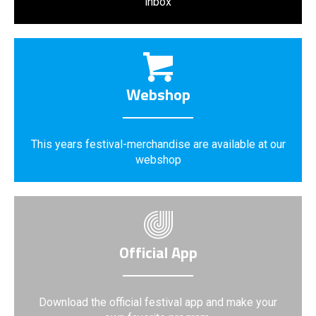
inbox
Webshop
This years festival-merchandise are available at our
webshop
Official App
Download the official festival app and make your