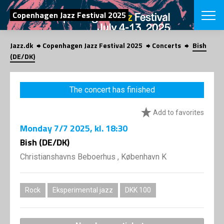
SEARCH
Copenhagen Jazz Festival 2025
Jazz.dk
Copenhagen Jazz Festival 2025
Concerts
Bish
Danish
(DE/DK)
CHOOSE FES
COPENHAGEN JAZ
The concert has finished
PROGRAM
Concerts
VINTERJAZZ
Add to favorites
LOCATIONS
Themes
Monday
7/7 2025
, kl. 18:30
Venues & or
App
INFORMATI
Bish (DE/DK)
App
About us
Christianshavns Beboerhus , København K
ORGANIZAT
Contributors
Press
NEWSLETTE
Contact us
Rock
Eksperimental jazz
DKK 100
Privacy Poli
SHOP