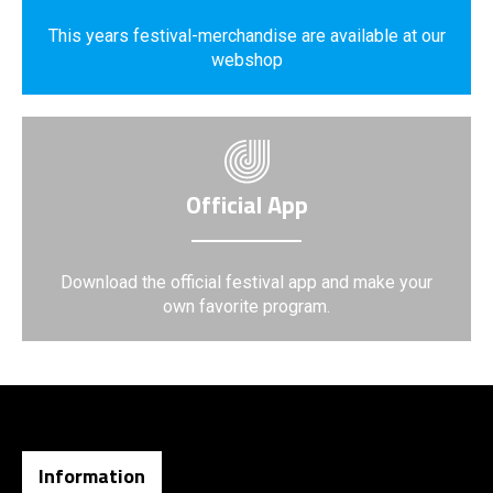
This years festival-merchandise are available at our
webshop
Official App
Download the official festival app and make your
own favorite program.
Information