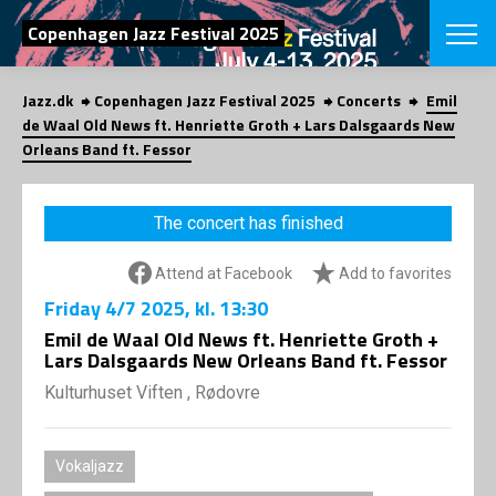
SEARCH
Copenhagen Jazz Festival 2025
Jazz.dk
Copenhagen Jazz Festival 2025
Concerts
Emil
Danish
de Waal Old News ft. Henriette Groth + Lars Dalsgaards New
Orleans Band ft. Fessor
CHOOSE FES
COPENHAGEN JAZ
PROGRAM
The concert has finished
Concerts
VINTERJAZZ
LOCATIONS
Themes
Attend at Facebook
Add to favorites
Venues & or
App
Friday
4/7 2025
, kl. 13:30
INFORMATI
App
Emil de Waal Old News ft. Henriette Groth +
About us
Lars Dalsgaards New Orleans Band ft. Fessor
ORGANIZAT
Contributors
Kulturhuset Viften , Rødovre
Press
NEWSLETTE
Contact us
Privacy Poli
SHOP
Vokaljazz