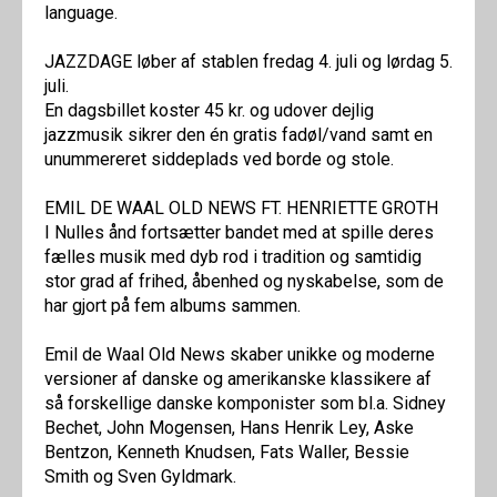
language.
JAZZDAGE løber af stablen fredag 4. juli og lørdag 5.
juli.
En dagsbillet koster 45 kr. og udover dejlig
jazzmusik sikrer den én gratis fadøl/vand samt en
unummereret siddeplads ved borde og stole.
EMIL DE WAAL OLD NEWS FT. HENRIETTE GROTH
I Nulles ånd fortsætter bandet med at spille deres
fælles musik med dyb rod i tradition og samtidig
stor grad af frihed, åbenhed og nyskabelse, som de
har gjort på fem albums sammen.
Emil de Waal Old News skaber unikke og moderne
versioner af danske og amerikanske klassikere af
så forskellige danske komponister som bl.a. Sidney
Bechet, John Mogensen, Hans Henrik Ley, Aske
Bentzon, Kenneth Knudsen, Fats Waller, Bessie
Smith og Sven Gyldmark.