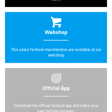
Webshop
This years festival-merchandise are available at our
webshop
Official App
Download the official festival app and make your
own favorite program.