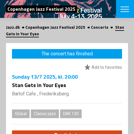
SEARCH
Copenhagen Jazz Festival 2025
Jazz.dk
Copenhagen Jazz Festival 2025
Concerts
Stan
Danish
Gets in Your Eyes
CHOOSE FES
COPENHAGEN JAZ
The concert has finished
PROGRAM
Concerts
VINTERJAZZ
Add to favorites
LOCATIONS
Themes
Sunday
13/7 2025
, kl. 20:00
Venues & or
App
INFORMATI
Stan Gets in Your Eyes
App
About us
Bartof Cafe , Frederiksberg
ORGANIZAT
Contributors
Press
NEWSLETTE
Contact us
Global
Classic jazz
DKK 130
Privacy Poli
SHOP