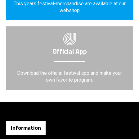
This years festival-merchandise are available at our
webshop
Official App
Download the official festival app and make your
own favorite program.
Information