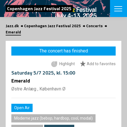
SEARCH
Copenhagen Jazz Festival 2025
Jazz.dk
Copenhagen Jazz Festival 2025
Concerts
Danish
Emerald
CHOOSE FES
COPENHAGEN JAZ
The concert has finished
PROGRAM
Concerts
VINTERJAZZ
Highlight
Add to favorites
LOCATIONS
Themes
Saturday
5/7 2025
, kl. 15:00
Venues & or
App
INFORMATI
Emerald
App
About us
Østre Anlæg , København Ø
ORGANIZAT
Contributors
Press
NEWSLETTE
Contact us
Open Air
Privacy Poli
SHOP
Moderne jazz (bebop, hardbop, cool, modal)