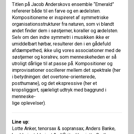
Titlen på Jacob Anderskovs ensemble “Emerald”
refererer både til en farve og en ædelsten.
Kompositionerne er inspireret af symmetriske
organisationsstrukturer fra naturen, som vi blandt
andet finder dem i søstjerner, koraller og ædelsten.
Selv om den indre symmetri i musikken ikke er
umiddelbart hørbar, resulterer den i en gådefuld
afdæmpethed, ikke ulig vores associationer med de
søstjerner og koralrev, som menneskeheden er så
utroligt dårlige til at passe på. Kompositioner og
improvisationer oscillerer mellem det spektrale (her
i betydningen: det overtone-orienterede,
posthumane), og det ekspressive (her et
kropsliggjort, sjæleligt udtryk med baggrund i
menneske-
lige oplevelser).
Line up:
Lotte Anker, tenorsax & sopransax; Anders Banke,