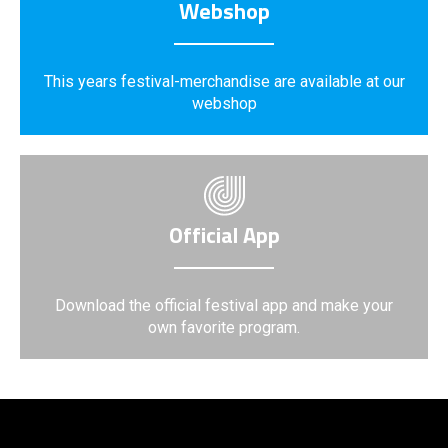
Webshop
This years festival-merchandise are available at our
webshop
Official App
Download the official festival app and make your
own favorite program.