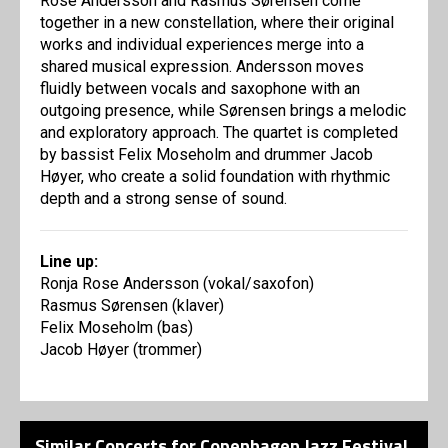
Rose Andersson and Rasmus Sørensen come
together in a new constellation, where their original
works and individual experiences merge into a
shared musical expression. Andersson moves
fluidly between vocals and saxophone with an
outgoing presence, while Sørensen brings a melodic
and exploratory approach. The quartet is completed
by bassist Felix Moseholm and drummer Jacob
Høyer, who create a solid foundation with rhythmic
depth and a strong sense of sound.
Line up:
Ronja Rose Andersson (vokal/saxofon)
Rasmus Sørensen (klaver)
Felix Moseholm (bas)
Jacob Høyer (trommer)
Similar Concerts for Copenhagen Jazz Festival