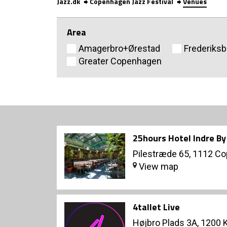
Jazz.dk
Copenhagen Jazz Festival
Venues
Area
Amagerbro+Ørestad
Frederiksb
Greater Copenhagen
25hours Hotel Indre By
Pilestræde 65, 1112 C
View map
4tallet Live
Højbro Plads 3A, 1200