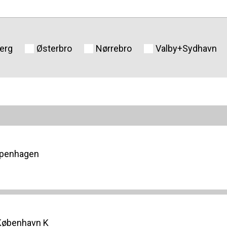
erg
Østerbro
Nørrebro
Valby+Sydhavn
openhagen
 København K