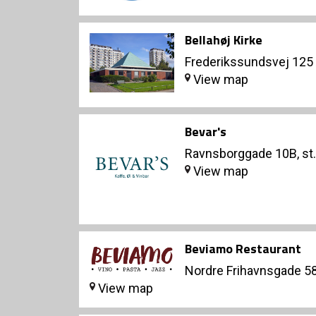
Bellahøj Kirke
Frederikssundsvej 125 
View map
Bevar's
Ravnsborggade 10B, st
View map
Beviamo Restaurant
Nordre Frihavnsgade 5
View map