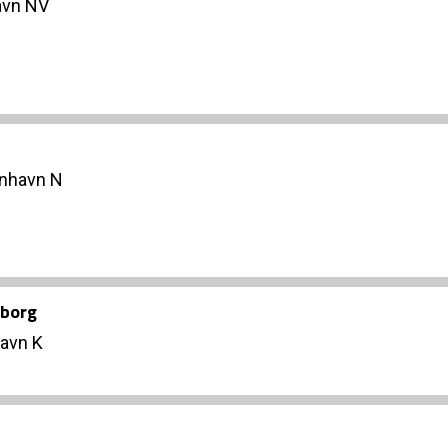
avn NV
enhavn N
nborg
avn K