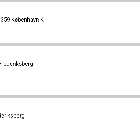
 1359 København K
 Frederiksberg
deriksberg