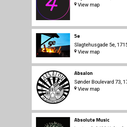
View map
5e
Slagtehusgade 5e, 171
View map
Absalon
Sønder Boulevard 73, 
View map
Absolute Music