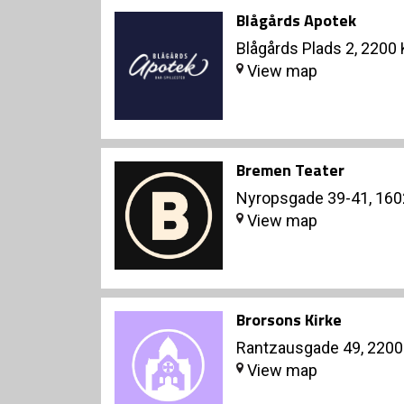
Blågårds Apotek
Blågårds Plads 2, 220
View map
Bremen Teater
Nyropsgade 39-41, 16
View map
Brorsons Kirke
Rantzausgade 49, 220
View map