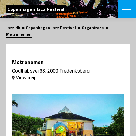
SEARCH
Copenhagen Jazz Festival
Jazz.dk
Copenhagen Jazz Festival
Organizers
Danish
Metronomen
CHOOSE FES
COPENHAGEN JAZ
PROGRAM
Metronomen
Concerts
VINTERJAZZ
LOCATIONS
Godthåbsvej 33, 2000 Frederiksberg
Themes
View map
Venues & or
App
INFORMATI
App
About us
ORGANIZAT
Contributors
Press
NEWSLETTE
Contact us
Privacy Poli
SHOP