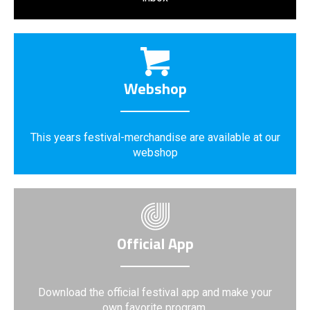
Webshop
This years festival-merchandise are available at our
webshop
Official App
Download the official festival app and make your
own favorite program.