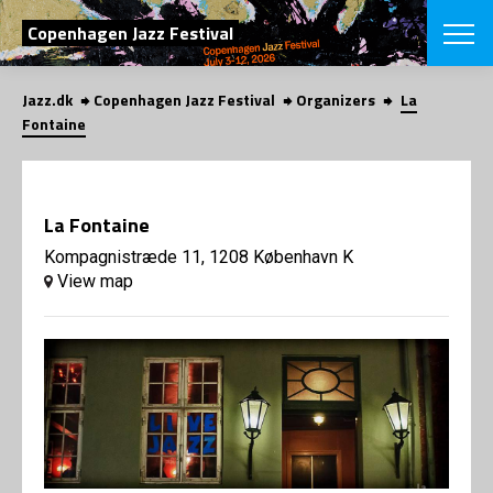
SEARCH
Copenhagen Jazz Festival
Jazz.dk
Copenhagen Jazz Festival
Organizers
La
Danish
Fontaine
CHOOSE FES
COPENHAGEN JAZ
PROGRAM
La Fontaine
Concerts
VINTERJAZZ
LOCATIONS
Kompagnistræde 11, 1208 København K
Themes
View map
Venues & or
App
INFORMATI
App
About us
ORGANIZAT
Contributors
Press
NEWSLETTE
Contact us
Privacy Poli
SHOP