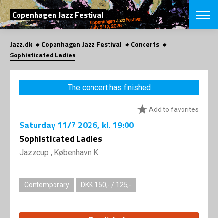
SEARCH
Copenhagen Jazz Festival
Jazz.dk
Copenhagen Jazz Festival
Concerts
Danish
Sophisticated Ladies
CHOOSE FES
COPENHAGEN JAZ
The concert has finished
PROGRAM
Concerts
VINTERJAZZ
Add to favorites
LOCATIONS
Themes
Saturday
11/7 2026
, kl. 19:00
Venues & or
App
INFORMATI
Sophisticated Ladies
App
About us
Jazzcup , København K
ORGANIZAT
Contributors
Press
NEWSLETTE
Contact us
Contemporary
DKK 150,- / 125,-
Privacy Poli
SHOP