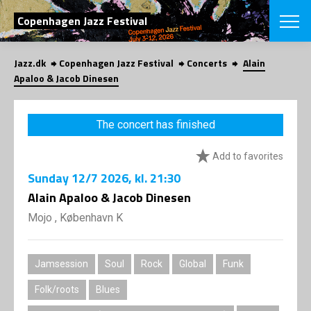
SEARCH
Copenhagen Jazz Festival
Jazz.dk
Copenhagen Jazz Festival
Concerts
Alain
Danish
Apaloo & Jacob Dinesen
CHOOSE FES
COPENHAGEN JAZ
The concert has finished
PROGRAM
Concerts
VINTERJAZZ
Add to favorites
LOCATIONS
Themes
Sunday
12/7 2026
, kl. 21:30
Venues & or
App
INFORMATI
Alain Apaloo & Jacob Dinesen
App
About us
Mojo , København K
ORGANIZAT
Contributors
Press
NEWSLETTE
Contact us
Jamsession
Soul
Rock
Global
Funk
Privacy Poli
SHOP
Folk/roots
Blues