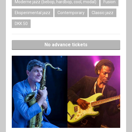
Moderne jazz (bebop, hardbop, cool, modal)
Fusion
Eksperimental jazz
Contemporary
Classic jazz
DKK 50
No advance tickets