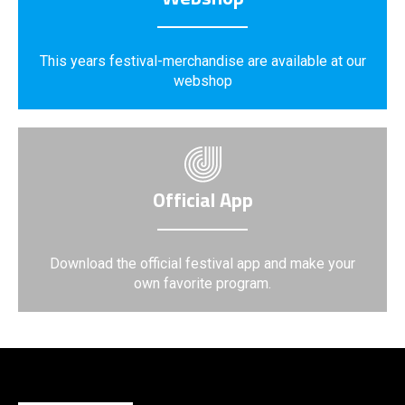
This years festival-merchandise are available at our
webshop
Official App
Download the official festival app and make your
own favorite program.