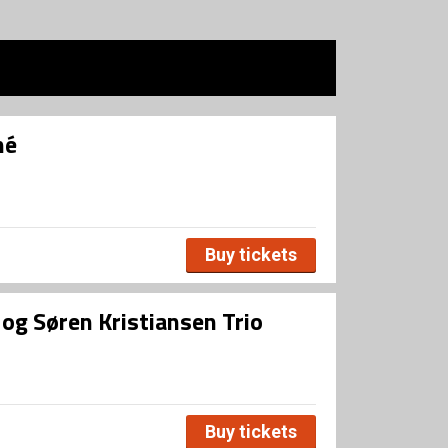
né
Buy tickets
og Søren Kristiansen Trio
Buy tickets