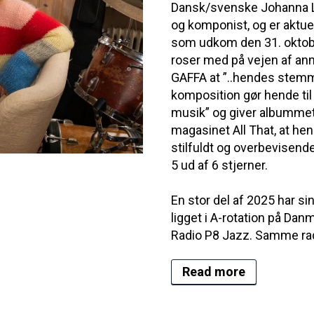
Dansk/svenske Johanna L
og komponist, og er aktuel
som udkom den 31. oktob
roser med på vejen af anm
GAFFA at ”..hendes stemm
komposition gør hende ti
musik” og giver albummet 5
magasinet All That, at h
stilfuldt og overbevise
5 ud af 6 stjerner.
En stor del af 2025 har si
ligget i A-rotation på Dan
Radio P8 Jazz. Samme rad
Read more