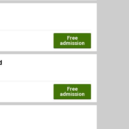
Free
admission
d
Free
admission