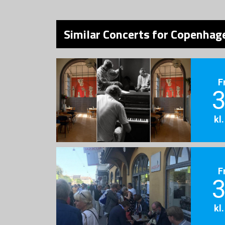
Similar Concerts for Copenhage
F
3
kl
F
3
kl