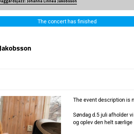
Baggårdsjazz: Johanna Linnea Jakobsson
The concert has finished
 Jakobsson
The event description is n
Søndag d.5 juli afholder 
og oplev den helt særlig