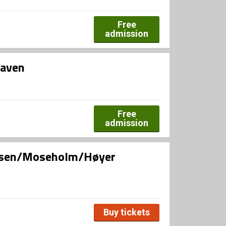
Free
admission
haven
Free
admission
ensen/Moseholm/Høyer
Buy tickets