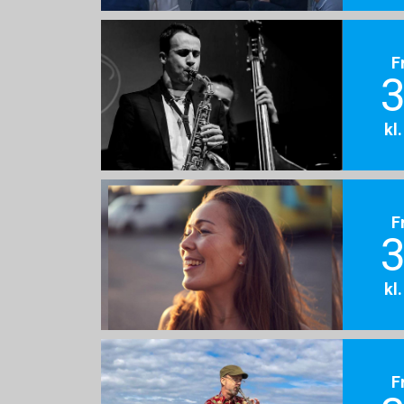
F
3
kl
F
3
kl
F