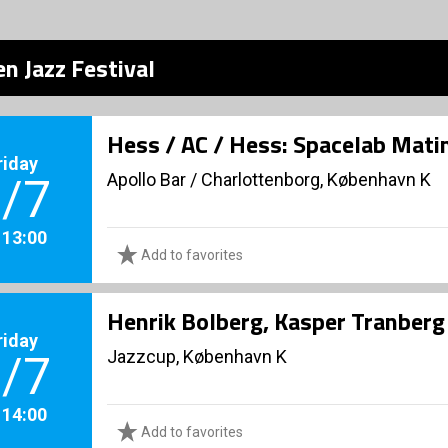
n Jazz Festival
Hess / AC / Hess: Spacelab Mati
riday
Apollo Bar / Charlottenborg, København K
/7
. 13:00
Add to favorites
Henrik Bolberg, Kasper Tranberg 
riday
Jazzcup, København K
/7
. 14:00
Add to favorites