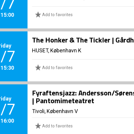
/7
. 15:00
Add to favorites
The Honker & The Tickler | Gård
riday
HUSET, København K
/7
. 15:30
Add to favorites
Fyraftensjazz: Andersson/Sør
riday
| Pantomimeteatret
/7
Tivoli, København V
. 16:00
Add to favorites