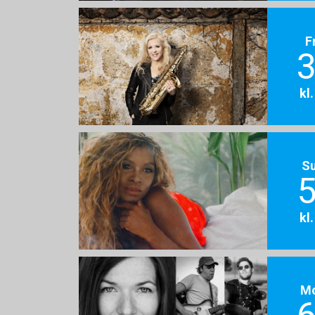
F
3
kl
S
5
kl
M