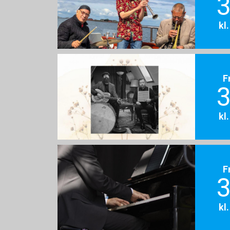
3
kl
F
3
kl
F
3
kl