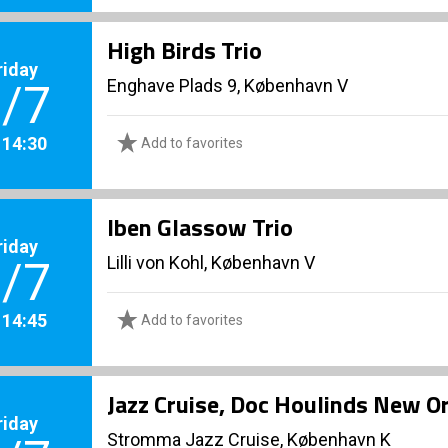
High Birds Trio
riday
Enghave Plads 9, København V
/7
. 14:30
Add to favorites
Iben Glassow Trio
riday
Lilli von Kohl, København V
/7
. 14:45
Add to favorites
Jazz Cruise, Doc Houlinds New Or
riday
Stromma Jazz Cruise, København K