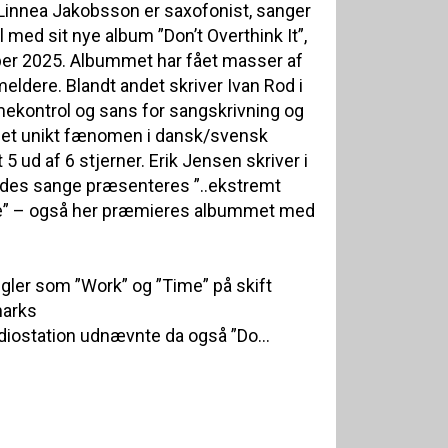
innea Jakobsson er saxofonist, sanger
 med sit nye album ”Don’t Overthink It”,
er 2025. Albummet har fået masser af
eldere. Blandt andet skriver Ivan Rod i
ekontrol og sans for sangskrivning og
l et unikt fænomen i dansk/svensk
 ud af 6 stjerner. Erik Jensen skriver i
endes sange præsenteres ”..ekstremt
nde” – også her præmieres albummet med
ngler som ”Work” og ”Time” på skift
marks
iostation udnævnte da også ”Do...