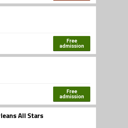
Free
admission
Free
admission
leans All Stars