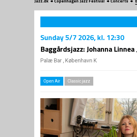
Jazz.dk
Copenhagen Jazz Festival
Concerts
Sunday
5/7 2026
, kl. 12:30
Baggårdsjazz: Johanna Linnea
Palæ Bar , København K
Open Air
Classic jazz