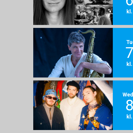
6
kl
Tu
7
kl
Wed
8
kl