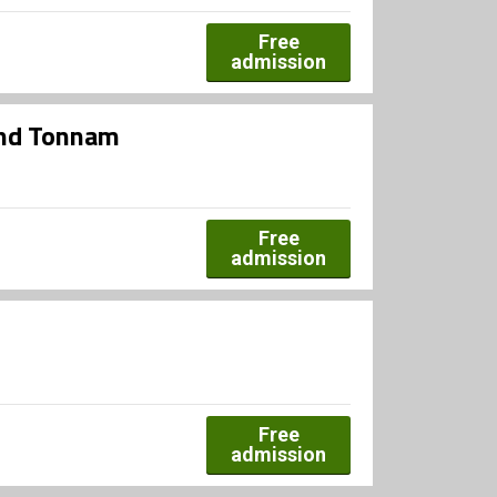
Free
admission
and Tonnam
Free
admission
Free
admission