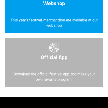
Webshop
This years festival-merchandise are available at our
webshop
Official App
Download the official festival app and make your
own favorite program.