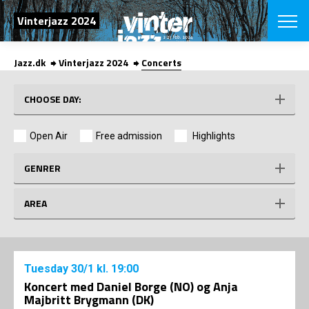
SEARCH
Vinterjazz 2024
Jazz.dk
Vinterjazz 2024
Concerts
Danish
CHOOSE FES
CHOOSE DAY:
COPENHAGEN JAZ
PROGRAM
Open Air
Free admission
Highlights
Concerts
VINTERJAZZ
LOCATIONS
Themes
GENRER
Venues & or
App
INFORMATI
App
AREA
About us
ORGANIZAT
Contributors
Contact us
NEWSLETTE
Privacy Poli
Tuesday
30/1
kl. 19:00
Koncert med Daniel Borge (NO) og Anja
SHOP
Majbritt Brygmann (DK)