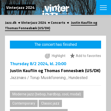
SEARCH
Vinterjazz 2024
Jazz.dk
Vinterjazz 2024
Concerts
Justin Kauflin og
Danish
Thomas Fonnesbæk (US/DK)
CHOOSE FES
COPENHAGEN JAZ
The concert has finished
PROGRAM
Concerts
VINTERJAZZ
Highlight
Add to favorites
LOCATIONS
Themes
Thursday
8/2 2024
, kl. 20:00
Venues & or
App
INFORMATI
Justin Kauflin og Thomas Fonnesbæk (US/DK)
App
About us
Jazznæs
/
Torup Musikforening , Hundested
ORGANIZAT
Contributors
Contact us
NEWSLETTE
Privacy Poli
Moderne jazz (bebop, hardbop, cool, modal)
SHOP
Contemporary
Classic jazz