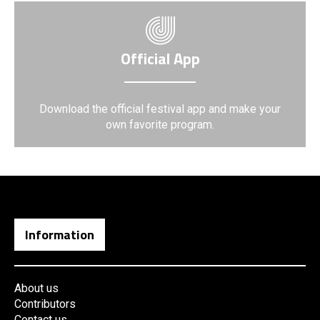
Official App
Download the official festival app and make your
own favorite program.
Information
About us
Contributors
Contact us