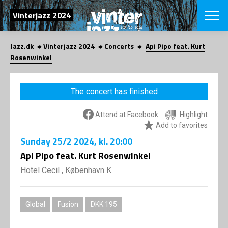
SEARCH
Vinterjazz 2024
Jazz.dk
Vinterjazz 2024
Concerts
Api Pipo feat. Kurt
Danish
Rosenwinkel
CHOOSE FES
COPENHAGEN JAZ
The concert has finished
PROGRAM
Concerts
VINTERJAZZ
Attend at Facebook
Highlight
LOCATIONS
Themes
Add to favorites
Venues & or
App
Sunday
25/2 2024
, kl. 20:00
INFORMATI
App
Api Pipo feat. Kurt Rosenwinkel
About us
ORGANIZAT
Contributors
Hotel Cecil , København K
Contact us
NEWSLETTE
Privacy Poli
Global
Fusion
DKK 195
SHOP