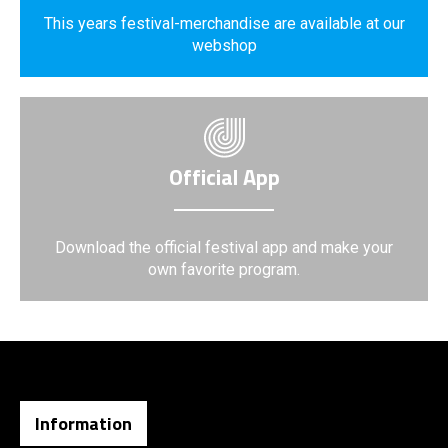
This years festival-merchandise are available at our
webshop
Official App
Download the official festival app and make your
own favorite program.
Information