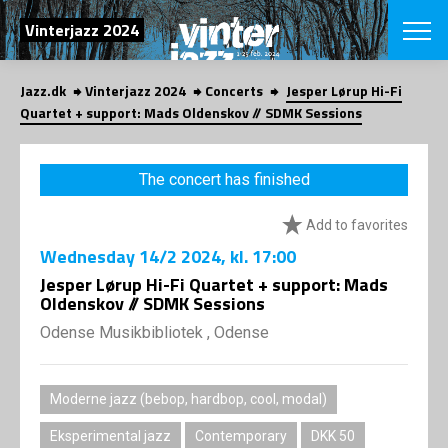
SEARCH
Vinterjazz 2024
Jazz.dk
Vinterjazz 2024
Concerts
Jesper Lørup Hi-Fi
Danish
Quartet + support: Mads Oldenskov // SDMK Sessions
CHOOSE FES
COPENHAGEN JAZ
The concert has finished
PROGRAM
Concerts
VINTERJAZZ
Add to favorites
LOCATIONS
Themes
Wednesday
14/2 2024
, kl. 17:00
Venues & or
App
INFORMATI
Jesper Lørup Hi-Fi Quartet + support: Mads
App
Oldenskov // SDMK Sessions
About us
ORGANIZAT
Contributors
Odense Musikbibliotek , Odense
Contact us
NEWSLETTE
Privacy Poli
Moderne jazz (bebop, hardbop, cool, modal)
SHOP
Eksperimental jazz
Contemporary
DKK 50