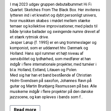
I maj 2023 udgav gruppen debutalbummet Hi Fi
Quartet: Sketches From The Black Box. Her inviteres
lytteren ind i et kreativt og dybt personligt univers,
hvor musikken skabes i mødet mellem stærke
temaer og kollektive improvisationer, med plads til
både lyriske ballader og swingende numre drevet af
et stærk rytmisk drive.
Jesper Lørup (f. 1995) er en ung trommeslager og
komponist, som er uddannet hhv. Danmark og
Holland. Hans spil rummer et højt niveau af
sensibilitet og lydhørhed, som medfører at han
indgår i flere internationale projekter, med turnéer i
bl.a. Holland, Estland, Litauen og Polen.
Med sig har han et band bestående af Christian
Holm-Svendsen på saxofon, Johannes Ravn på
guitar og Martin Brunbjerg Rasmussen på bas. Alle
musikerne indgår i flere projekter på den danske
jazzscene, og kan opleves i bands som f...
Read more