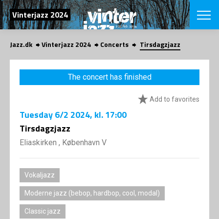
SEARCH
Vinterjazz 2024
Jazz.dk
Vinterjazz 2024
Concerts
Tirsdagzjazz
Danish
CHOOSE FES
The concert has finished
COPENHAGEN JAZ
PROGRAM
Add to favorites
Concerts
VINTERJAZZ
LOCATIONS
Tuesday
6/2 2024
, kl. 17:00
Themes
Venues & or
Tirsdagzjazz
App
INFORMATI
App
Eliaskirken , København V
About us
ORGANIZAT
Contributors
Contact us
Vokaljazz
NEWSLETTE
Privacy Poli
Moderne jazz (bebop, hardbop, cool, modal)
SHOP
Classic jazz