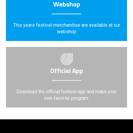
Webshop
This years festival-merchandise are available at our
webshop
Official App
Download the official festival app and make your
own favorite program.