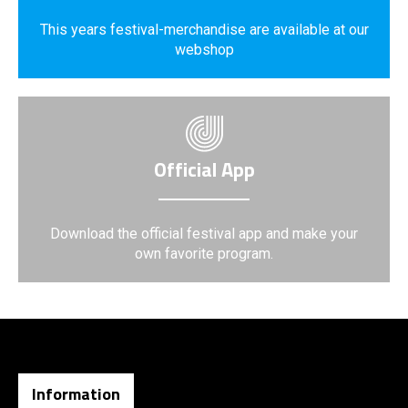
This years festival-merchandise are available at our
webshop
Official App
Download the official festival app and make your
own favorite program.
Information