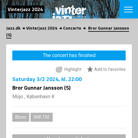
SEARCH
Vinterjazz 2024
Jazz.dk
Vinterjazz 2024
Concerts
Bror Gunnar Jansson
Danish
(S)
CHOOSE FES
COPENHAGEN JAZ
The concert has finished
PROGRAM
Concerts
VINTERJAZZ
Highlight
Add to favorites
LOCATIONS
Themes
Saturday
3/2 2024
, kl. 22:00
Venues & or
App
INFORMATI
Bror Gunnar Jansson (S)
App
About us
Mojo , København K
ORGANIZAT
Contributors
Contact us
NEWSLETTE
Privacy Poli
Blues
DKK 150
SHOP