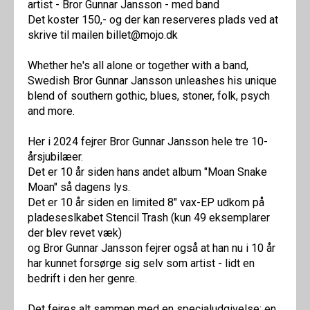
artist - Bror Gunnar Jansson - med band
Det koster 150,- og der kan reserveres plads ved at
skrive til mailen billet@mojo.dk
Whether he's all alone or together with a band,
Swedish Bror Gunnar Jansson unleashes his unique
blend of southern gothic, blues, stoner, folk, psych
and more.
Her i 2024 fejrer Bror Gunnar Jansson hele tre 10-
årsjubilæer.
Det er 10 år siden hans andet album "Moan Snake
Moan" så dagens lys.
Det er 10 år siden en limited 8" vax-EP udkom på
pladeseslkabet Stencil Trash (kun 49 eksemplarer
der blev revet væk)
og Bror Gunnar Jansson fejrer også at han nu i 10 år
har kunnet forsørge sig selv som artist - lidt en
bedrift i den her genre.
Det fejres alt sammen med en specialudgivelse: en