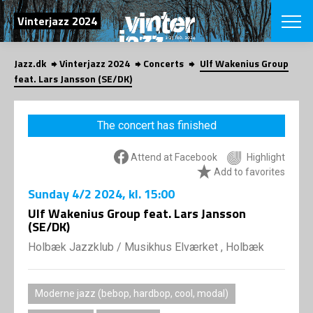
SEARCH
Vinterjazz 2024
Jazz.dk
Vinterjazz 2024
Concerts
Ulf Wakenius Group
Danish
feat. Lars Jansson (SE/DK)
CHOOSE FES
COPENHAGEN JAZ
The concert has finished
PROGRAM
Concerts
VINTERJAZZ
Attend at Facebook
Highlight
LOCATIONS
Themes
Add to favorites
Venues & or
App
Sunday
4/2 2024
, kl. 15:00
INFORMATI
App
Ulf Wakenius Group feat. Lars Jansson
About us
(SE/DK)
ORGANIZAT
Contributors
Holbæk Jazzklub
/
Musikhus Elværket , Holbæk
Contact us
NEWSLETTE
Privacy Poli
SHOP
Moderne jazz (bebop, hardbop, cool, modal)