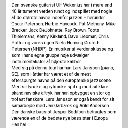
Den svenske guitarist Ulf Wakenius har i mere end
40 år turneret verden rundt og indspillet med nogle
af de største navne indenfor jazzen – herunder
Oscar Peterson, Herbie Hancock, Pat Metheny, Mike
Brecker, Jack DeJohnette, Ray Brown, Toots
Thielemans, Kenny Kirkland, Dave Liebman, Chris
Potter og vores egen Niels Henning Ørsted-
Petersen (NHØP). En musiker af verdensklasse og
som i hans egne gruppe nøje udvælger
instrumentalister af højeste kaliber.
Med sig på denne tour har han Lars Jansson (piano,
SE), som i årtier har været et af de mest
efterspurgte navne på den europæiske jazzscene.
Med sit lyriske og rytmiske spil og med sit klare
skandinaviske aftryk, har han opbygget en stor og
trofast fanskare. Lars Jansson er også kendt for sit
samarbejde med Jan Garbarek og Arild Andersen.
Den danske bassist Jesper Bodilsen betragtes som
værende en af de bedste nye bassister i Europa.
Han har ...