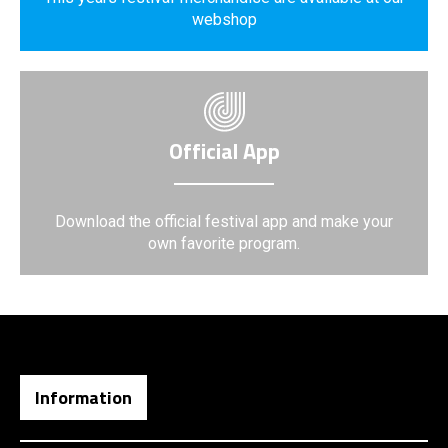
webshop
Official App
Download the official festival app and make your
own favorite program.
Information