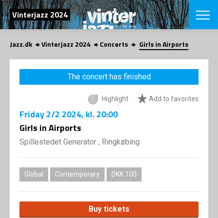
SEARCH
Vinterjazz 2024
Jazz.dk
Vinterjazz 2024
Concerts
Girls in Airports
Danish
CHOOSE FES
The concert has finished
COPENHAGEN JAZ
PROGRAM
Highlight
Add to favorites
Concerts
VINTERJAZZ
LOCATIONS
Friday
2/2 2024
, kl. 20:00
Themes
Venues & or
Girls in Airports
App
INFORMATI
App
Spillestedet Generator , Ringkøbing
About us
ORGANIZAT
Contributors
Contact us
Global
Contemporary
DKK 100
NEWSLETTE
Privacy Poli
SHOP
Buy tickets