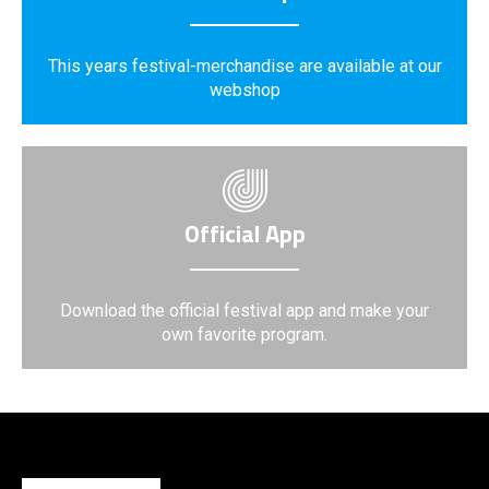
This years festival-merchandise are available at our
webshop
Official App
Download the official festival app and make your
own favorite program.