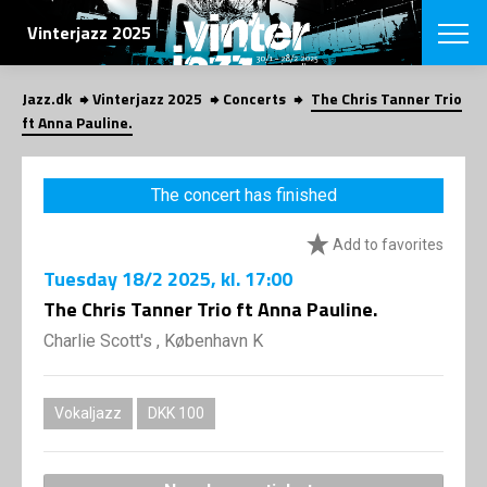
SEARCH
Vinterjazz 2025
Jazz.dk
Vinterjazz 2025
Concerts
The Chris Tanner Trio
Danish
ft Anna Pauline.
CHOOSE FES
COPENHAGEN JAZ
The concert has finished
PROGRAM
Concerts
VINTERJAZZ
Add to favorites
LOCATIONS
Themes
Tuesday
18/2 2025
, kl. 17:00
Venues & or
App
INFORMATI
The Chris Tanner Trio ft Anna Pauline.
App
About us
Charlie Scott's , København K
ORGANIZAT
Contributors
Contact us
NEWSLETTE
Privacy Poli
Vokaljazz
DKK 100
SHOP