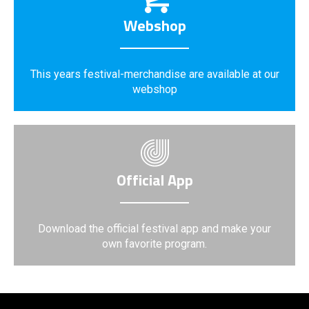
Webshop
This years festival-merchandise are available at our
webshop
Official App
Download the official festival app and make your
own favorite program.