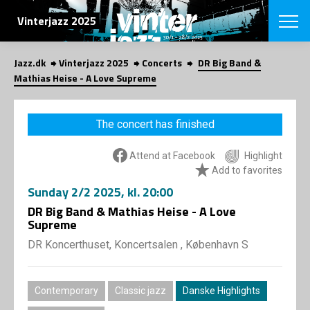
SEARCH
Vinterjazz 2025
Jazz.dk
Vinterjazz 2025
Concerts
DR Big Band &
Danish
Mathias Heise - A Love Supreme
CHOOSE FES
COPENHAGEN JAZ
The concert has finished
PROGRAM
Concerts
VINTERJAZZ
Attend at Facebook
Highlight
LOCATIONS
Themes
Add to favorites
Venues & or
App
Sunday
2/2 2025
, kl. 20:00
INFORMATI
App
DR Big Band & Mathias Heise - A Love
About us
Supreme
ORGANIZAT
Contributors
DR Koncerthuset, Koncertsalen , København S
Contact us
NEWSLETTE
Privacy Poli
SHOP
Contemporary
Classic jazz
Danske Highlights