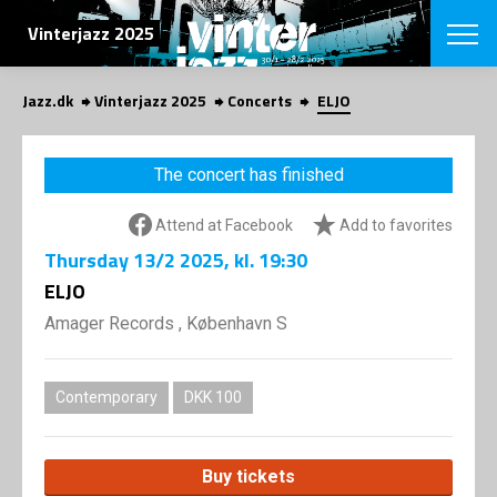
SEARCH
Vinterjazz 2025
Jazz.dk
Vinterjazz 2025
Concerts
ELJO
Danish
CHOOSE FES
The concert has finished
COPENHAGEN JAZ
PROGRAM
Attend at Facebook
Add to favorites
Concerts
VINTERJAZZ
LOCATIONS
Thursday
13/2 2025
, kl. 19:30
Themes
Venues & or
ELJO
App
INFORMATI
App
Amager Records , København S
About us
ORGANIZAT
Contributors
Contact us
Contemporary
DKK 100
NEWSLETTE
Privacy Poli
SHOP
Buy tickets