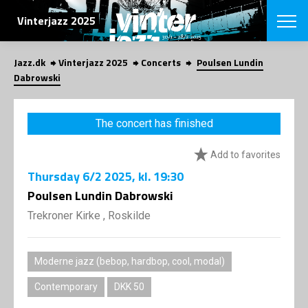
SEARCH
Vinterjazz 2025
Jazz.dk
Vinterjazz 2025
Concerts
Poulsen Lundin
Danish
Dabrowski
CHOOSE FES
COPENHAGEN JAZ
The concert has finished
PROGRAM
Concerts
VINTERJAZZ
Add to favorites
LOCATIONS
Themes
Thursday
6/2 2025
, kl. 19:30
Venues & or
App
INFORMATI
Poulsen Lundin Dabrowski
App
About us
Trekroner Kirke , Roskilde
ORGANIZAT
Contributors
Contact us
NEWSLETTE
Privacy Poli
Moderne jazz (bebop, hardbop, cool, modal)
SHOP
Contemporary
DKK 50