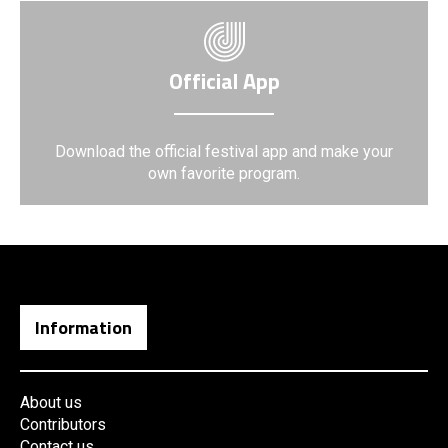
Official App
Download the official festival app and make your
own favorite program.
Information
About us
Contributors
Contact us