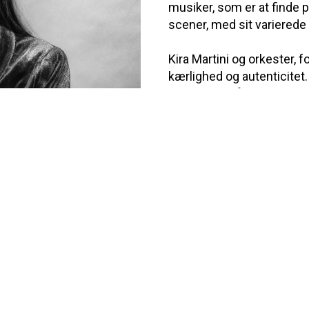
musiker, som er at finde 
scener, med sit varierede 
Kira Martini og orkester,
kærlighed og autenticitet.
indeholder både fortolkni
kompostioner, brasilianske 
skandinaviske folkemelod
hun med både lethed og d
har med sit nærvær og va
publikum og anmeldere.
Her er der tale om legesyg
sammenspillet orkester, d
ska...
Read more