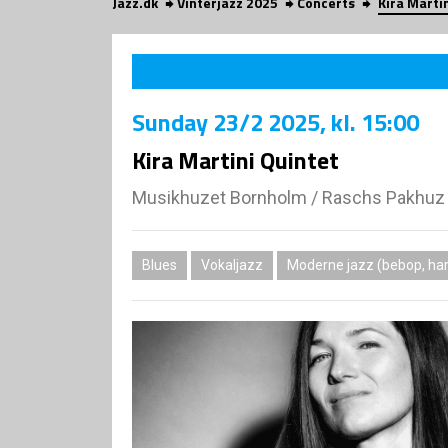
Jazz.dk
Vinterjazz 2025
Concerts
Kira Marti
Sunday
23/2 2025
, kl. 15:00
Kira Martini Quintet
Musikhuzet Bornholm
/
Raschs Pakhuz 
Blues
Vokaljazz
Moderne jazz (bebop, har