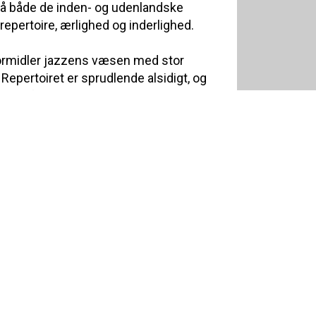
på både de inden- og udenlandske
repertoire, ærlighed og inderlighed.
 formidler jazzens væsen med stor
 Repertoiret er sprudlende alsidigt, og
nger af jazz-standards, egne
perler fra Kiras tid bosat i Brasilien, og
ier. Med sin klangfulde stemme formår
ybde, at komme vidt omkring, og hun
rme, vundet mange hjerter blandt
 nutidig vokaljazz fra et stærkt
er består af prominente navne fra den