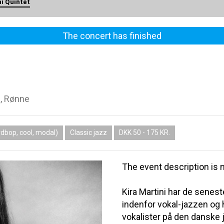
ni Quintet
The concert has finished
, Rønne
dbop, cool, modal)
Classic jazz
DKK 50 - 175 KR.
The event description is n
Kira Martini har de senes
indenfor vokal-jazzen og h
vokalister på den danske 