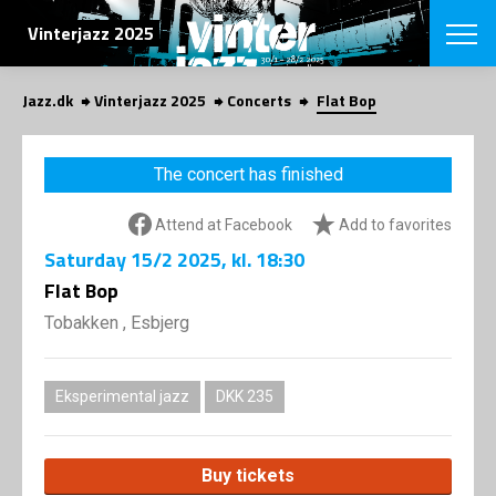
SEARCH
Vinterjazz 2025
Jazz.dk
Vinterjazz 2025
Concerts
Flat Bop
Danish
CHOOSE FES
The concert has finished
COPENHAGEN JAZ
PROGRAM
Attend at Facebook
Add to favorites
Concerts
VINTERJAZZ
LOCATIONS
Saturday
15/2 2025
, kl. 18:30
Themes
Venues & or
Flat Bop
App
INFORMATI
App
Tobakken , Esbjerg
About us
ORGANIZAT
Contributors
Contact us
Eksperimental jazz
DKK 235
NEWSLETTE
Privacy Poli
SHOP
Buy tickets