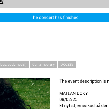
ky
The concert has finished
bop, cool, modal)
Contemporary
DKK 225
The event description is n
MAI LAN DOKY
08/02/25
Et nyt stjerneskud på d