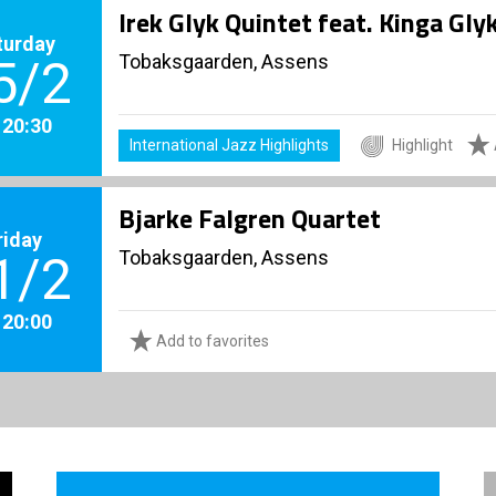
Irek Glyk Quintet feat. Kinga Glyk
turday
Tobaksgaarden, Assens
5/2
. 20:30
International Jazz Highlights
Highlight
Bjarke Falgren Quartet
riday
Tobaksgaarden, Assens
1/2
. 20:00
Add to favorites