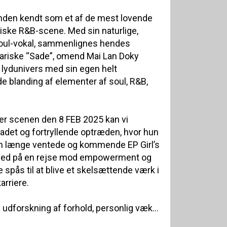
nden kendt som et af de mest lovende
ske R&B-scene. Med sin naturlige,
ul-vokal, sammenlignes hendes
riske “Sade”, omend Mai Lan Doky
 lydunivers med sin egen helt
e blanding af elementer af soul, R&B,
r scenen den 8 FEB 2025 kan vi
ladet og fortryllende optræden, hvor hun
in længe ventede og kommende EP Girl’s
e med på en rejse mod empowerment og
 spås til at blive et skelsættende værk i
arriere.
rå udforskning af forhold, personlig væk...