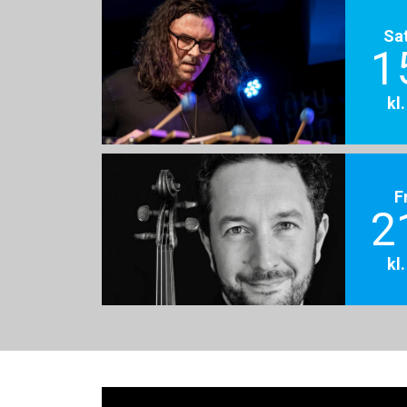
Sa
1
kl
F
2
kl