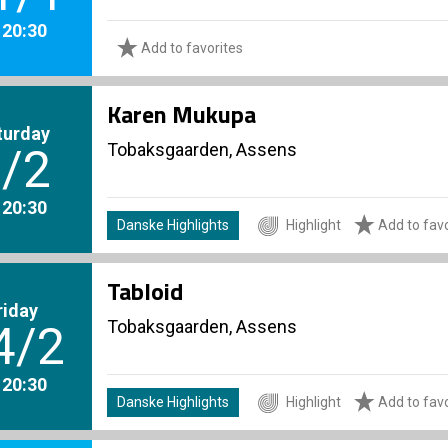
. 20:30
Add to favorites
Karen Mukupa
turday
Tobaksgaarden, Assens
/2
. 20:30
Danske Highlights
Highlight
Add to favo
Tabloid
riday
Tobaksgaarden, Assens
4/2
. 20:30
Danske Highlights
Highlight
Add to favo