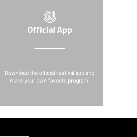
Official App
Download the official festival app and
make your own favorite program.