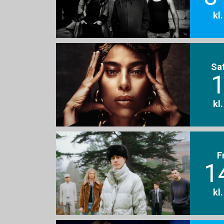
kl
Sa
1
kl
F
1
kl