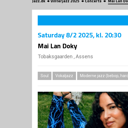
Jazz.dk
Vinterjazz 2025
Concerts
Mai Lan Do
Saturday
8/2 2025
, kl. 20:30
Mai Lan Doky
Tobaksgaarden , Assens
Soul
Vokaljazz
Moderne jazz (bebop, hard