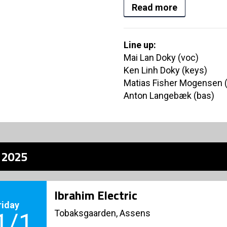
Read more
Line up:
Mai Lan Doky (voc)
Ken Linh Doky (keys)
Matias Fisher Mogensen 
Anton Langebæk (bas)
z 2025
Ibrahim Electric
riday
Tobaksgaarden, Assens
1/1