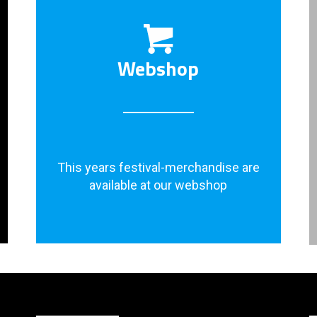
Webshop
This years festival-merchandise are
available at our webshop