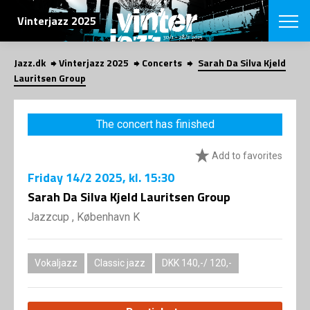
SEARCH
Vinterjazz 2025
Jazz.dk
Vinterjazz 2025
Concerts
Sarah Da Silva Kjeld
Danish
Lauritsen Group
CHOOSE FES
COPENHAGEN JAZ
The concert has finished
PROGRAM
Concerts
VINTERJAZZ
Add to favorites
LOCATIONS
Themes
Friday
14/2 2025
, kl. 15:30
Venues & or
App
INFORMATI
Sarah Da Silva Kjeld Lauritsen Group
App
About us
Jazzcup , København K
ORGANIZAT
Contributors
Contact us
NEWSLETTE
Privacy Poli
Vokaljazz
Classic jazz
DKK 140,-/ 120,-
SHOP