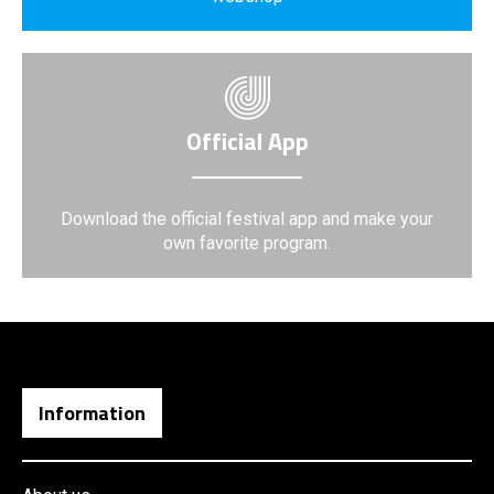
Official App
Download the official festival app and make your
own favorite program.
Information