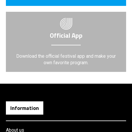
Official App
Download the official festival app and make your
own favorite program.
Information
About us