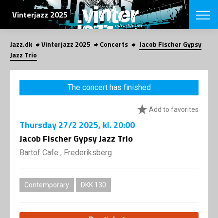
SEARCH
Vinterjazz 2025
Jazz.dk
Vinterjazz 2025
Concerts
Jacob Fischer Gypsy
Danish
Jazz Trio
CHOOSE FES
COPENHAGEN JAZ
The concert has finished
PROGRAM
Concerts
VINTERJAZZ
Add to favorites
LOCATIONS
Themes
Thursday
27/2 2025
, kl. 20:00
Venues & or
App
INFORMATI
Jacob Fischer Gypsy Jazz Trio
App
About us
Bartof Cafe , Frederiksberg
ORGANIZAT
Contributors
Contact us
NEWSLETTE
Privacy Poli
Contemporary
DKK 130
SHOP