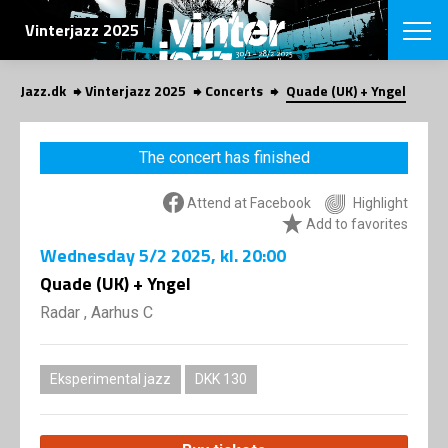
SEARCH
Vinterjazz 2025
Jazz.dk
Vinterjazz 2025
Concerts
Quade (UK) + Yngel
Danish
CHOOSE FES
The concert has finished
COPENHAGEN JAZ
PROGRAM
Attend at Facebook
Highlight
Concerts
VINTERJAZZ
Add to favorites
LOCATIONS
Themes
Wednesday
5/2 2025
, kl. 20:00
Venues & or
App
INFORMATI
Quade (UK) + Yngel
App
About us
Radar , Aarhus C
ORGANIZAT
Contributors
Contact us
NEWSLETTE
Eksperimental jazz
DKK 130
Privacy Poli
SHOP