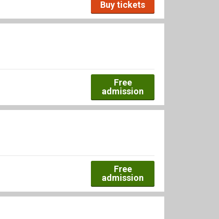
Buy tickets
Free
admission
Free
admission