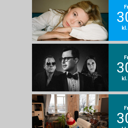
F
3
kl
F
3
kl
F
3