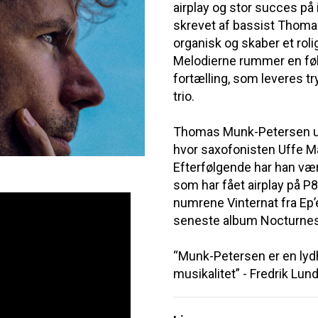
airplay og stor succes på 
skrevet af bassist Thoma
organisk og skaber et roli
Melodierne rummer en fø
fortælling, som leveres tr
trio.
Thomas Munk-Petersen udg
hvor saxofonisten Uffe M
Efterfølgende har han væ
som har fået airplay på 
numrene Vinternat fra Ep’
seneste album Nocturnes 
“Munk-Petersen er en lydh
musikalitet” - Fredrik Lun