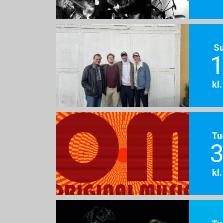
S
1
kl
Tu
3
kl