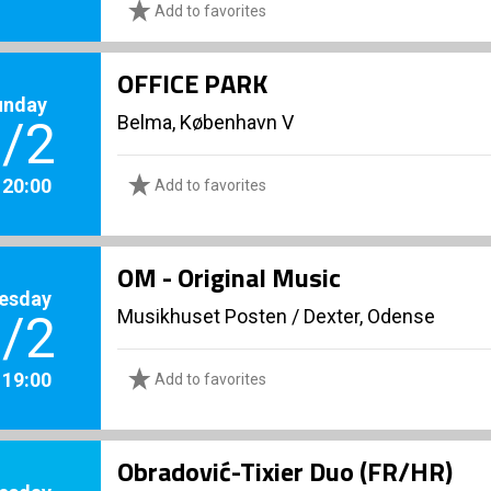
Add to favorites
OFFICE PARK
unday
Belma, København V
/2
. 20:00
Add to favorites
OM - Original Music
esday
Musikhuset Posten
/
Dexter, Odense
/2
. 19:00
Add to favorites
Obradović-Tixier Duo (FR/HR)