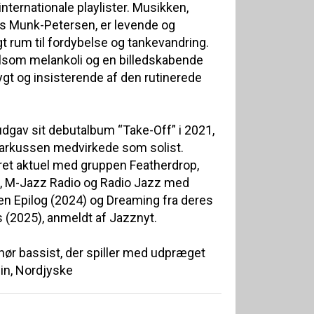
internationale playlister. Musikken,
s Munk-Petersen, er levende og
gt rum til fordybelse og tankevandring.
lsom melankoli og en billedskabende
ygt og insisterende af den rutinerede
av sit debutalbum “Take-Off” i 2021,
arkussen medvirkede som solist.
ret aktuel med gruppen Featherdrop,
P8, M-Jazz Radio og Radio Jazz med
en Epilog (2024) og Dreaming fra deres
(2025), anmeldt af Jazznyt.
ør bassist, der spiller med udpræget
din, Nordjyske