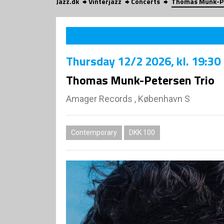
Jazz.dk
Vinterjazz
Concerts
Thomas Munk-Pe
Thursday
12/2 2026
, kl. 19:30
Thomas Munk-Petersen Trio
Amager Records , København S
Contemporary
DKK 100