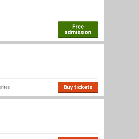
Free
admission
Buy tickets
rites