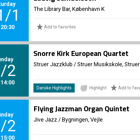
turday
The Library Bar, København K
1/1
. 20:30
Add to favorites
Snorre Kirk European Quartet
unday
Struer Jazzklub
/
Struer Musikskole, Struer
/2
. 14:00
Danske Highlights
Highlight
Add to favo
Flying Jazzman Organ Quintet
unday
Jive Jazz
/
Bygningen, Vejle
/2
. 15:00