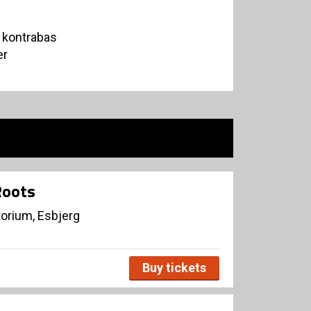
 kontrabas
er
Roots
orium, Esbjerg
Buy tickets