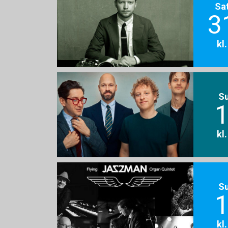
Sa
3
kl
S
1
kl
S
1
kl