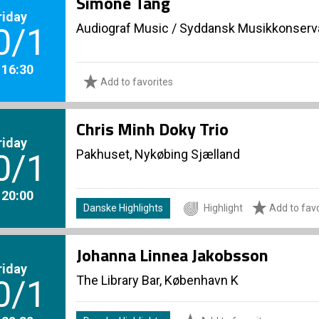
Simone Tang
riday
Audiograf Music
/
Syddansk Musikkonserva
0/1
. 16:30
Add to favorites
Chris Minh Doky Trio
riday
Pakhuset, Nykøbing Sjælland
0/1
. 20:00
Danske Highlights
Highlight
Add to favo
Johanna Linnea Jakobsson
riday
The Library Bar, København K
0/1