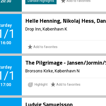
. 20:30
Danske Highlights
Add to favorites
Helle Henning, Nikolaj Hess, Dan
turday
Drop Inn, København K
1/1
. 16:00
Add to favorites
The Pilgrimage - Jansen/Jormin
turday
Brorsons Kirke, København N
1/1
. 17:00
Highlight
Add to favorites
Ludvig Samuelsson