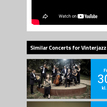
Similar Concerts for Vinterjazz
F
3
kl