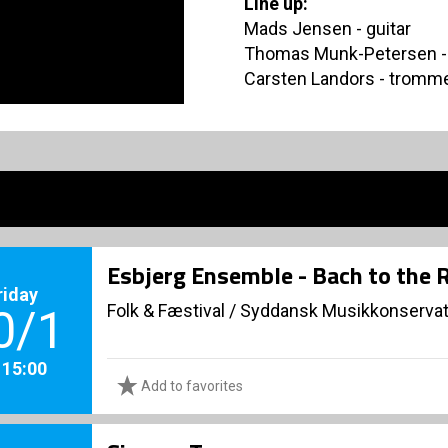
Line up:
Mads Jensen - guitar
Thomas Munk-Petersen -
Carsten Landors - tromm
Esbjerg Ensemble - Bach to the 
riday
Folk & Fæstival
/
Syddansk Musikkonservat
0/1
. 15:00
Add to favorites