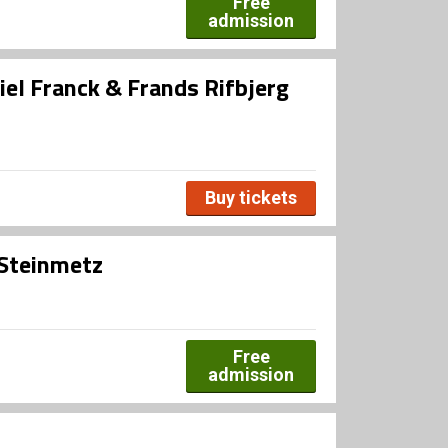
Free
admission
iel Franck & Frands Rifbjerg
Buy tickets
/Steinmetz
Free
admission