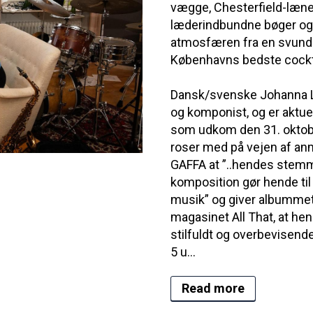
vægge, Chesterfield-læn
læderindbundne bøger og 
atmosfæren fra en svunde
Københavns bedste cockt
Dansk/svenske Johanna L
og komponist, og er aktuel
som udkom den 31. oktobe
roser med på vejen af anm
GAFFA at ”..hendes stemm
komposition gør hende ti
musik” og giver albummet 5
magasinet All That, at h
stilfuldt og overbevisen
5 u...
Read more