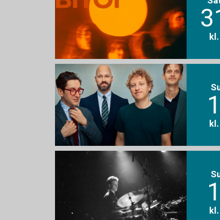
3
kl
S
1
kl
S
1
kl