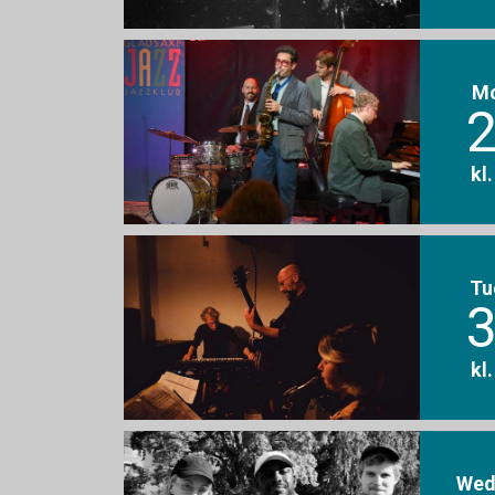
M
2
kl
Tu
3
kl
Wed