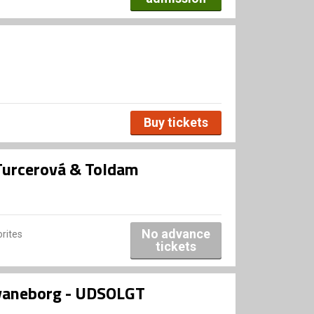
Buy tickets
urcerová & Toldam
No advance
rites
tickets
Svaneborg - UDSOLGT