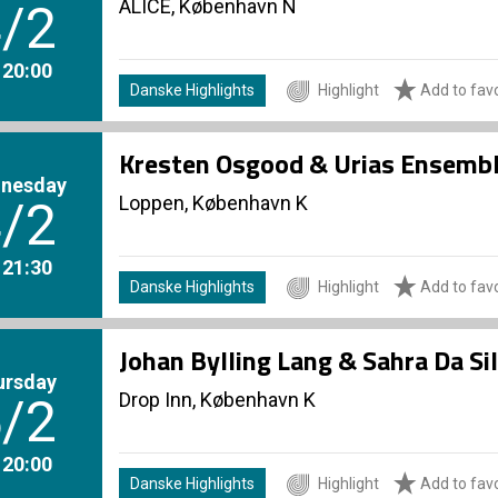
ALICE, København N
/2
. 20:00
Danske Highlights
Highlight
Add to favo
Kresten Osgood & Urias Ensemb
nesday
Loppen, København K
/2
. 21:30
Danske Highlights
Highlight
Add to favo
Johan Bylling Lang & Sahra Da Si
ursday
Drop Inn, København K
/2
. 20:00
Danske Highlights
Highlight
Add to favo