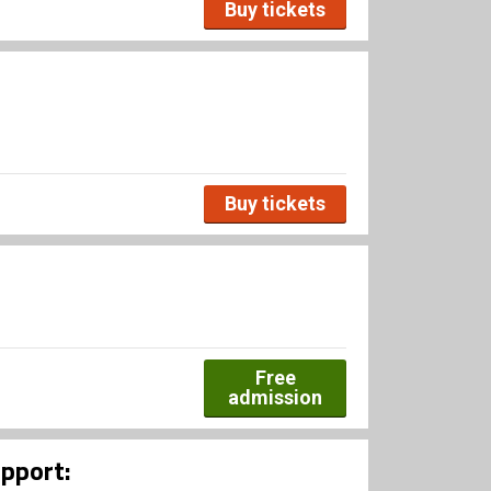
Buy tickets
Buy tickets
Free
admission
upport: