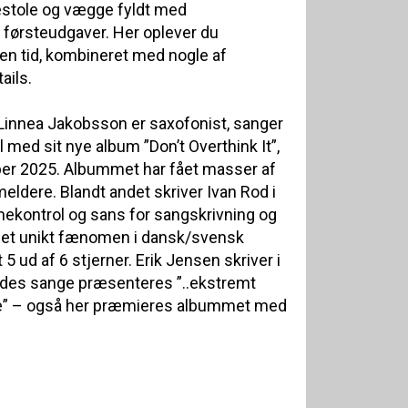
estole og vægge fyldt med
førsteudgaver. Her oplever du
n tid, kombineret med nogle af
ails.
innea Jakobsson er saxofonist, sanger
 med sit nye album ”Don’t Overthink It”,
r 2025. Albummet har fået masser af
eldere. Blandt andet skriver Ivan Rod i
ekontrol og sans for sangskrivning og
l et unikt fænomen i dansk/svensk
 ud af 6 stjerner. Erik Jensen skriver i
endes sange præsenteres ”..ekstremt
de” – også her præmieres albummet med