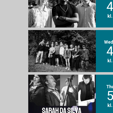
4
kl
Wed
4
kl
Th
5
kl