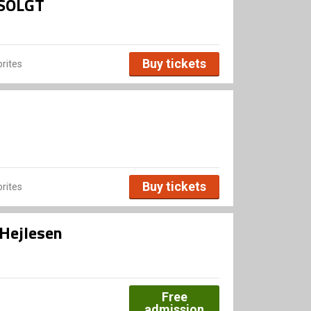
DSOLGT
Buy tickets
rites
Buy tickets
rites
 Hejlesen
Free
admission