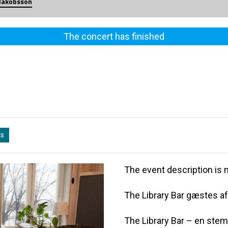
Jakobsson
The concert has finished
ts
The event description is n
The Library Bar gæstes a
The Library Bar – en ste