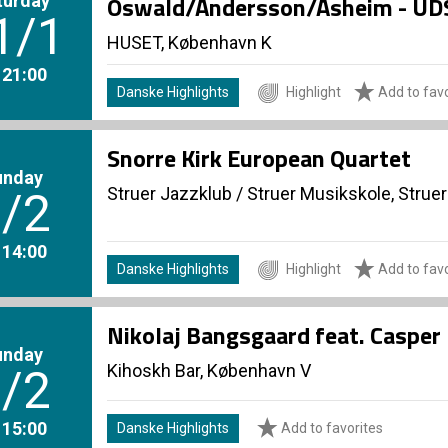
Oswald/Andersson/Asheim - U
1/1
HUSET, København K
. 21:00
Danske Highlights
Highlight
Add to favo
Snorre Kirk European Quartet
unday
Struer Jazzklub
/
Struer Musikskole, Struer
/2
. 14:00
Danske Highlights
Highlight
Add to favo
Nikolaj Bangsgaard feat. Casper
unday
Kihoskh Bar, København V
/2
. 15:00
Danske Highlights
Add to favorites