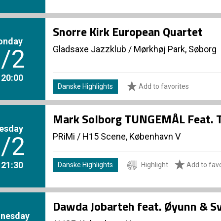
Snorre Kirk European Quartet
onday
Gladsaxe Jazzklub
/
Mørkhøj Park, Søborg
/2
. 20:00
Danske Highlights
Add to favorites
Mark Solborg TUNGEMÅL Feat. T
esday
PRiMi
/
H15 Scene, København V
/2
. 21:30
Danske Highlights
Highlight
Add to favo
Dawda Jobarteh feat. Øyunn & 
nesday