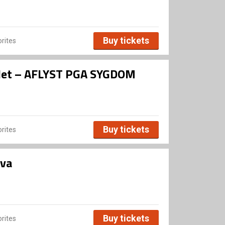
Buy tickets
rites
let – AFLYST PGA SYGDOM
Buy tickets
rites
lva
Buy tickets
rites