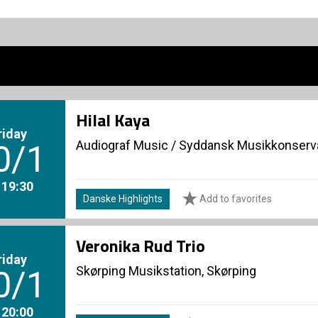
Hilal Kaya
riday
Audiograf Music
/
Syddansk Musikkonserva
0/1
. 19:30
Danske Highlights
Add to favorites
Veronika Rud Trio
riday
Skørping Musikstation, Skørping
0/1
. 20:00