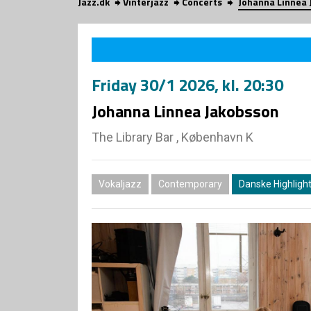
Jazz.dk
Vinterjazz
Concerts
Johanna Linnea 
Friday
30/1 2026
, kl. 20:30
Johanna Linnea Jakobsson
The Library Bar , København K
Vokaljazz
Contemporary
Danske Highligh