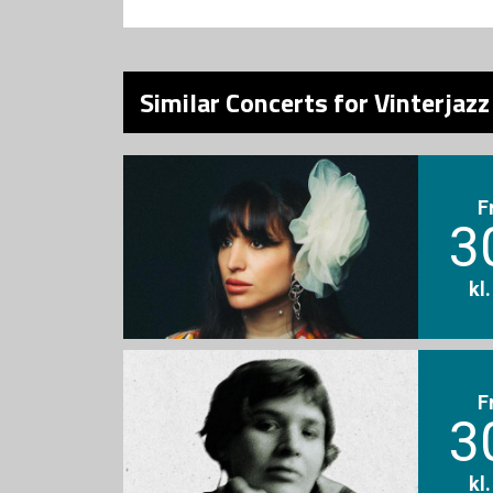
Similar Concerts for Vinterjazz
F
3
kl
F
3
kl