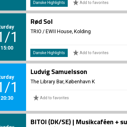
Danske Highlights
Add to favorites
Rød Sol
turday
TRIO
/
EWII House, Kolding
1/1
. 15:00
Danske Highlights
Add to favorites
Ludvig Samuelsson
turday
The Library Bar, København K
1/1
. 20:30
Add to favorites
BITOI (DK/SE) | Musikcaféen + s
turday