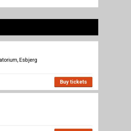
torium, Esbjerg
Buy tickets